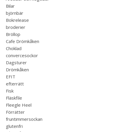
Bilar
björnbär
Bokrelease
broderier
Bröllop
Cafe Drömkåken
Choklad
convercesockor
Dagsturer
Drömkåken
EFIT
efterrätt
Fisk
Fläskfile
Fleegle Heel
Förrätter
fruntimmersockan
glutenfri