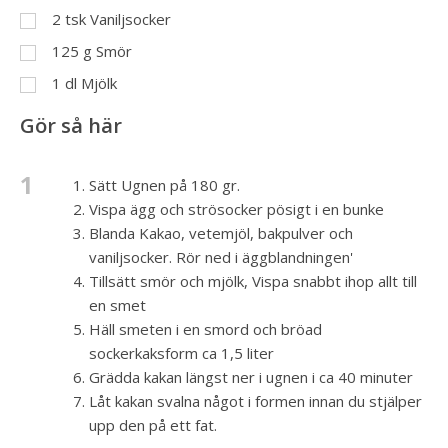
2
tsk
Vaniljsocker
125
g
Smör
1
dl
Mjölk
Gör så här
1
Sätt Ugnen på 180 gr.
Vispa ägg och strösocker pösigt i en bunke
Blanda Kakao, vetemjöl, bakpulver och
vaniljsocker. Rör ned i äggblandningen'
Tillsätt smör och mjölk, Vispa snabbt ihop allt till
en smet
Häll smeten i en smord och bröad
sockerkaksform ca 1,5 liter
Grädda kakan längst ner i ugnen i ca 40 minuter
Låt kakan svalna något i formen innan du stjälper
upp den på ett fat.