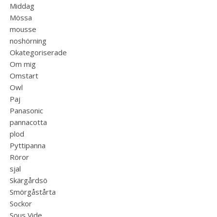
Middag
Mössa
mousse
noshörning
Okategoriserade
Om mig
Omstart
Owl
Paj
Panasonic
pannacotta
plod
Pyttipanna
Röror
sjal
Skärgårdsö
Smörgåstårta
Sockor
Sous Vide