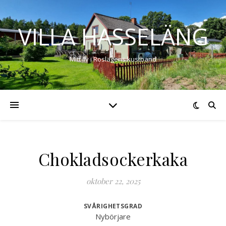
VILLA HASSELÄNG
Mitt liv i Roslagens kustband
Chokladsockerkaka
oktober 22, 2025
SVÅRIGHETSGRAD
Nybörjare