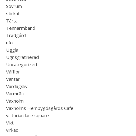
Sovrum
stickat
Tårta
Tennarmband
Trädgård
ufo
Uggla
Ugnsgratinerad
Uncategorized
Våfflor
Vantar
Vardagsliv
Varmrätt
Vaxholm
Vaxholms Hembygdsgårds Cafe
victorian lace square
Vikt
virkad