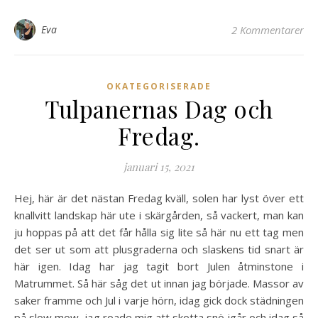
Eva
2 Kommentarer
OKATEGORISERADE
Tulpanernas Dag och
Fredag.
januari 15, 2021
Hej, här är det nästan Fredag kväll, solen har lyst över ett
knallvitt landskap här ute i skärgården, så vackert, man kan
ju hoppas på att det får hålla sig lite så här nu ett tag men
det ser ut som att plusgraderna och slaskens tid snart är
här igen. Idag har jag tagit bort Julen åtminstone i
Matrummet. Så här såg det ut innan jag började. Massor av
saker framme och Jul i varje hörn, idag gick dock städningen
på slow mow, jag roade mig att skotta snö igår och idag så