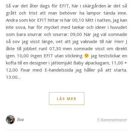
Så var det åter dags för EFIT, här i skärgården är det så
grått och trist att man behöver ha lampor tända inne.
Andra som kör EFIT hittar ni här 00,10 Mitt i natten, jag kan
inte sova, har för mycket med tankar och ideer i huvudet
som bara snurrar och snurrar. 09,00 När jag väl somnade
så sov jag visst länge, vet att jag vaknade till när Herr J
åkte till jobbet runt 07,30 men somnade visst om direkt
igen. 10,00 Ingen EFIT utan stickning
jag teststickar en
kofta till en designer i jättemjukt Baby alpackagarn, 11,00 +
12,00 Fixar med E-handelssida jag håller på att starta.
13.00…
LÄS MER
Eva
5 Kommentarer