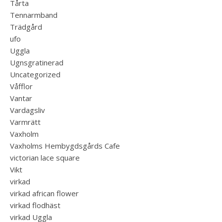
Tårta
Tennarmband
Trädgård
ufo
Uggla
Ugnsgratinerad
Uncategorized
Våfflor
Vantar
Vardagsliv
Varmrätt
Vaxholm
Vaxholms Hembygdsgårds Cafe
victorian lace square
Vikt
virkad
virkad african flower
virkad flodhäst
virkad Uggla