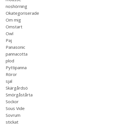
noshörning
Okategoriserade
Om mig
Omstart
Owl
Paj
Panasonic
pannacotta
plod
Pyttipanna
Röror
sjal
Skärgårdsö
Smörgåstårta
Sockor
Sous Vide
Sovrum
stickat