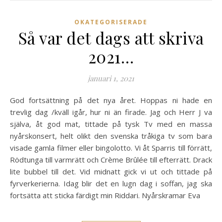
OKATEGORISERADE
Så var det dags att skriva
2021…
januari 1, 2021
God fortsättning på det nya året. Hoppas ni hade en
trevlig dag /kväll igår, hur ni än firade. Jag och Herr J va
själva, åt god mat, tittade på tysk Tv med en massa
nyårskonsert, helt olikt den svenska tråkiga tv som bara
visade gamla filmer eller bingolotto. Vi åt Sparris till förrätt,
Rödtunga till varmrätt och Crème Brûlée till efterrätt. Drack
lite bubbel till det. Vid midnatt gick vi ut och tittade på
fyrverkerierna. Idag blir det en lugn dag i soffan, jag ska
fortsätta att sticka färdigt min Riddari. Nyårskramar Eva