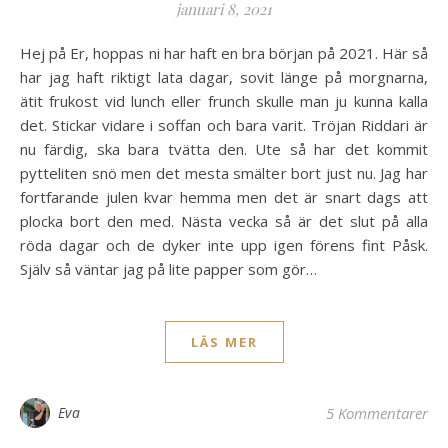
januari 8, 2021
Hej på Er, hoppas ni har haft en bra början på 2021. Här så
har jag haft riktigt lata dagar, sovit länge på morgnarna,
ätit frukost vid lunch eller frunch skulle man ju kunna kalla
det. Stickar vidare i soffan och bara varit. Tröjan Riddari är
nu färdig, ska bara tvätta den. Ute så har det kommit
pytteliten snö men det mesta smälter bort just nu. Jag har
fortfarande julen kvar hemma men det är snart dags att
plocka bort den med. Nästa vecka så är det slut på alla
röda dagar och de dyker inte upp igen förens fint Påsk.
Själv så väntar jag på lite papper som gör…
LÄS MER
Eva
5 Kommentarer