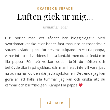
OKATEGORISERADE
Luften gick ur mig…
januari 21, 2021
Hur börjar man ett sådant här blogginlägg?? Med
svordomar kanske eller böner fast man inte är troende???
Satans jävlades piss skit helvete kukpandemi!!!!! Lilla pappa,
vi har inte alltid världens bästa kontakt men du är ändå min
lilla pappa. För två veckor sedan bröt du höften och
behövde åka in på sjukhus, där man helst inte vill vara just
nu och nu har du den där jävla sjukdomen. Det enda jag kan
göra är att hålla alla tummar jag kan och önska att du
kämpar och blir frisk igen. Kämpa lilla pappa
LÄS MER