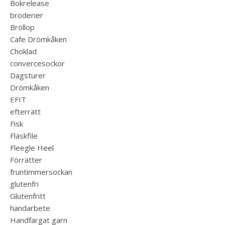
Bokrelease
broderier
Bröllop
Cafe Drömkåken
Choklad
convercesockor
Dagsturer
Drömkåken
EFIT
efterrätt
Fisk
Fläskfile
Fleegle Heel
Förrätter
fruntimmersockan
glutenfri
Glutenfritt
handarbete
Handfärgat garn