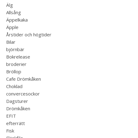
Älg
Allsång
Äppelkaka
Äpple
Årstider och högtider
Bilar
björnbär
Bokrelease
broderier
Bröllop
Cafe Drömkåken
Choklad
convercesockor
Dagsturer
Drömkåken
EFIT
efterrätt
Fisk