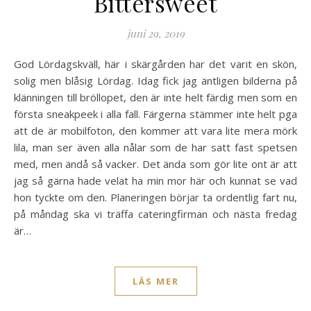
Bittersweet
juni 29, 2019
God Lördagskväll, här i skärgården har det varit en skön,
solig men blåsig Lördag. Idag fick jag äntligen bilderna på
klänningen till bröllopet, den är inte helt färdig men som en
första sneakpeek i alla fall. Färgerna stämmer inte helt pga
att de är mobilfoton, den kommer att vara lite mera mörk
lila, man ser även alla nålar som de har satt fast spetsen
med, men ändå så vacker. Det ända som gör lite ont är att
jag så gärna hade velat ha min mor här och kunnat se vad
hon tyckte om den. Planeringen börjar ta ordentlig fart nu,
på måndag ska vi träffa cateringfirman och nästa fredag
är…
LÄS MER