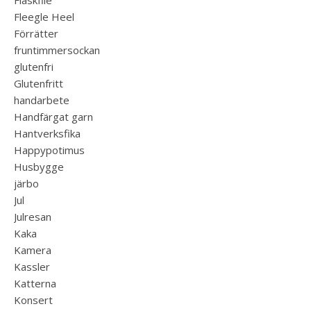
Fläskfile
Fleegle Heel
Förrätter
fruntimmersockan
glutenfri
Glutenfritt
handarbete
Handfärgat garn
Hantverksfika
Happypotimus
Husbygge
järbo
Jul
Julresan
Kaka
Kamera
Kassler
Katterna
Konsert