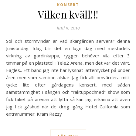
KONSERT
Vilken kväll!!!
juni 9, 2019
Sol och stormvindar är vad skärgården serverar denna
Junisöndag. Idag blir det en lugn dag med mestadels
virkning av gardinkappa, ryggen behöver vila efter 3
timmar på en plaststol i Tele2 Arena, men det var det värt.
Eagles.. Ett band jag inte har lyssnat jättemycket på under
åren men som sambon älskar. Jag fick allt omvärdera mitt
tycke lite efter gårdagens konsert, med sådan
samstämmighet i sången och ”raktuppochned” show som
fick taket på arenan att lyfta så kan jag erkänna att även
jag fick gåshud när de drog igång Hotel California som
extranummer. Kram Razzy