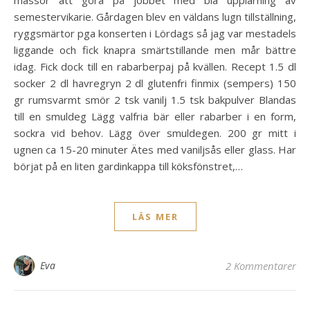
massor att göra på jobbet med bla upplärning av
semestervikarie. Gårdagen blev en väldans lugn tillställning,
ryggsmärtor pga konserten i Lördags så jag var mestadels
liggande och fick knapra smärtstillande men mår bättre
idag. Fick dock till en rabarberpaj på kvällen. Recept 1.5 dl
socker 2 dl havregryn 2 dl glutenfri finmix (sempers) 150
gr rumsvarmt smör 2 tsk vanilj 1.5 tsk bakpulver Blandas
till en smuldeg Lägg valfria bär eller rabarber i en form,
sockra vid behov. Lägg över smuldegen. 200 gr mitt i
ugnen ca 15-20 minuter Ätes med vaniljsås eller glass. Har
börjat på en liten gardinkappa till köksfönstret,…
LÄS MER
Eva
2 Kommentarer