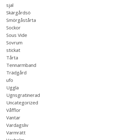
sjal
Skärgårdsö
Smörgåstårta
Sockor
Sous Vide
Sovrum
stickat
Tårta
Tennarmband
Trädgård
ufo
Uggla
Ugnsgratinerad
Uncategorized
Våfflor
Vantar
Vardagsliv
Varmrätt