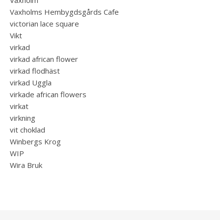
Vaxholm
Vaxholms Hembygdsgårds Cafe
victorian lace square
Vikt
virkad
virkad african flower
virkad flodhäst
virkad Uggla
virkade african flowers
virkat
virkning
vit choklad
Winbergs Krog
WIP
Wira Bruk