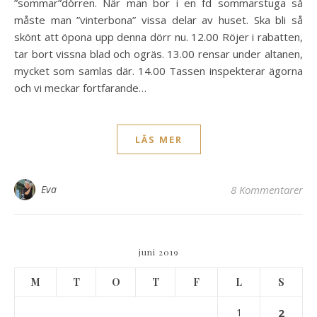
”sommar”dörren. När man bor i en fd sommarstuga så
måste man ”vinterbona” vissa delar av huset. Ska bli så
skönt att öpona upp denna dörr nu. 12.00 Röjer i rabatten,
tar bort vissna blad och ogräs. 13.00 rensar under altanen,
mycket som samlas där. 14.00 Tassen inspekterar ägorna
och vi meckar fortfarande…
LÄS MER
Eva
8 Kommentarer
juni 2019
M
T
O
T
F
L
S
1
2