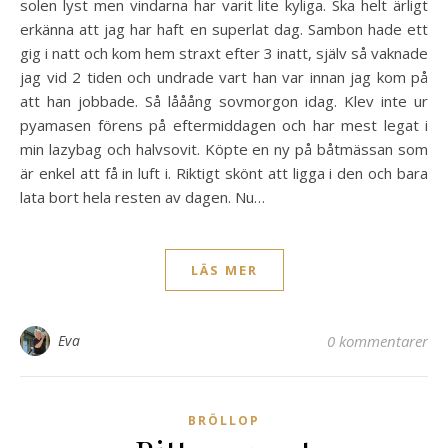
solen lyst men vindarna har varit lite kyliga. Ska helt ärligt
erkänna att jag har haft en superlat dag. Sambon hade ett
gig i natt och kom hem straxt efter 3 inatt, själv så vaknade
jag vid 2 tiden och undrade vart han var innan jag kom på
att han jobbade. Så lååång sovmorgon idag. Klev inte ur
pyamasen förens på eftermiddagen och har mest legat i
min lazybag och halvsovit. Köpte en ny på båtmässan som
är enkel att få in luft i. Riktigt skönt att ligga i den och bara
lata bort hela resten av dagen. Nu…
LÄS MER
Eva
0 kommentarer
BRÖLLOP