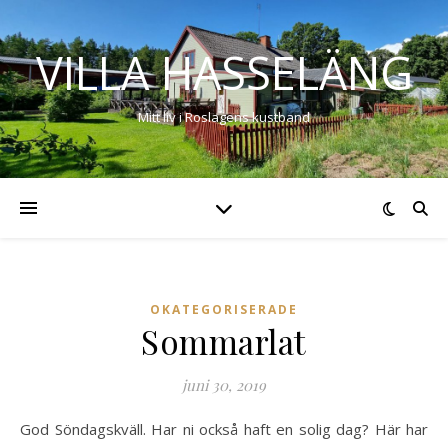
VILLA HASSELÄNG
Mitt liv i Roslagens kustband
OKATEGORISERADE
Sommarlat
juni 30, 2019
God Söndagskväll. Har ni också haft en solig dag? Här har