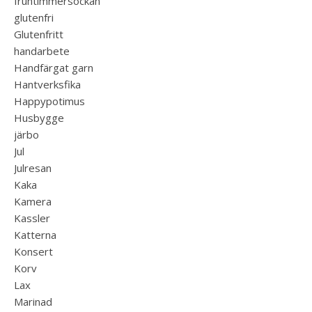
fruntimmersockan
glutenfri
Glutenfritt
handarbete
Handfärgat garn
Hantverksfika
Happypotimus
Husbygge
järbo
Jul
Julresan
Kaka
Kamera
Kassler
Katterna
Konsert
Korv
Lax
Marinad