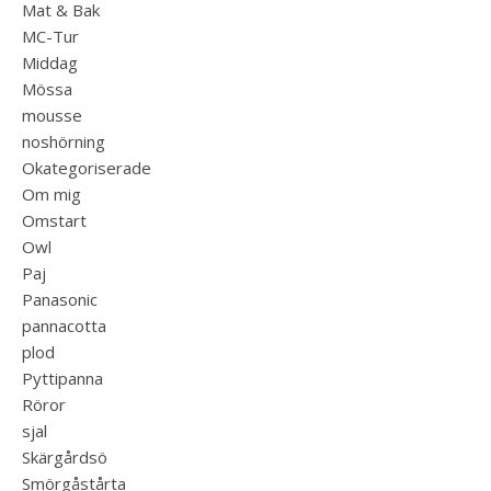
Mat & Bak
MC-Tur
Middag
Mössa
mousse
noshörning
Okategoriserade
Om mig
Omstart
Owl
Paj
Panasonic
pannacotta
plod
Pyttipanna
Röror
sjal
Skärgårdsö
Smörgåstårta