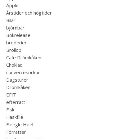
Äpple
Årstider och högtider
Bilar
björnbär
Bokrelease
broderier
Bröllop
Cafe Drömkåken
Choklad
convercesockor
Dagsturer
Drömkåken
EFIT
efterrätt
Fisk
Fläskfile
Fleegle Heel
Förrätter