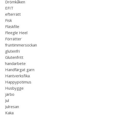
Drömkåken
EFIT
efterrätt
Fisk
Fläskfile
Fleegle Heel
Förrätter
fruntimmersockan
glutenfri
Glutenfritt
handarbete
Handfärgat garn
Hantverksfika
Happypotimus
Husbygge
järbo
Jul
Julresan
Kaka