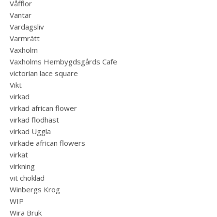
Våfflor
Vantar
Vardagsliv
Varmrätt
Vaxholm
Vaxholms Hembygdsgårds Cafe
victorian lace square
Vikt
virkad
virkad african flower
virkad flodhäst
virkad Uggla
virkade african flowers
virkat
virkning
vit choklad
Winbergs Krog
WIP
Wira Bruk