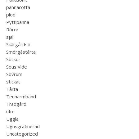
pannacotta
plod
Pyttipanna
Röror
sjal
Skärgårdsö
Smörgåstårta
Sockor
Sous Vide
Sovrum
stickat
Tårta
Tennarmband
Trädgård
ufo
Uggla
Ugnsgratinerad
Uncategorized