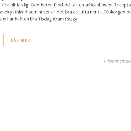
fick bli färdig. Den heter Plod och är en africanflower Tricepto
avelry) Ibland som ni ser är det bra att titta ner i UFO-korgen o
as ni har haft en bra Tisdag Kram Razzy
LÄS MER
0 kommentar