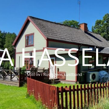
LA HASSE
Mitt liv i Roslagens kustband