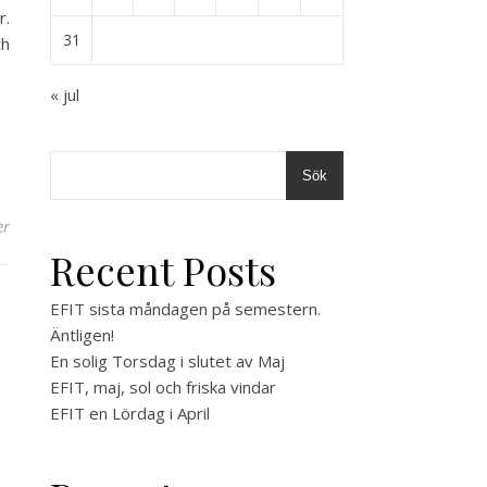
r.
31
ch
« jul
Sök
er
Recent Posts
EFIT sista måndagen på semestern.
Äntligen!
En solig Torsdag i slutet av Maj
EFIT, maj, sol och friska vindar
EFIT en Lördag i April