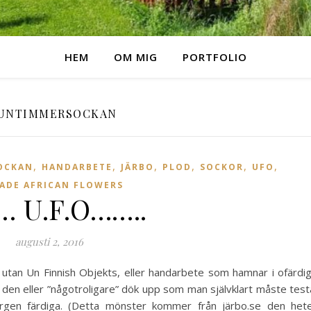
HEM
OM MIG
PORTFOLIO
UNTIMMERSOCKAN
,
,
,
,
,
,
OCKAN
HANDARBETE
JÄRBO
PLOD
SOCKOR
UFO
KADE AFRICAN FLOWERS
 U.F.O……..
augusti 2, 2016
 utan Un Finnish Objekts, eller handarbete som hamnar i ofärdi
a den eller ”någotroligare” dök upp som man självklart måste test
korgen färdiga. (Detta mönster kommer från järbo.se den het