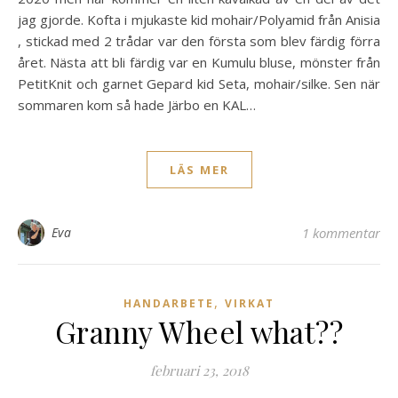
jag gjorde. Kofta i mjukaste kid mohair/Polyamid från Anisia
, stickad med 2 trådar var den första som blev färdig förra
året. Nästa att bli färdig var en Kumulu bluse, mönster från
PetitKnit och garnet Gepard kid Seta, mohair/silke. Sen när
sommaren kom så hade Järbo en KAL…
LÄS MER
Eva
1 kommentar
,
HANDARBETE
VIRKAT
Granny Wheel what??
februari 23, 2018