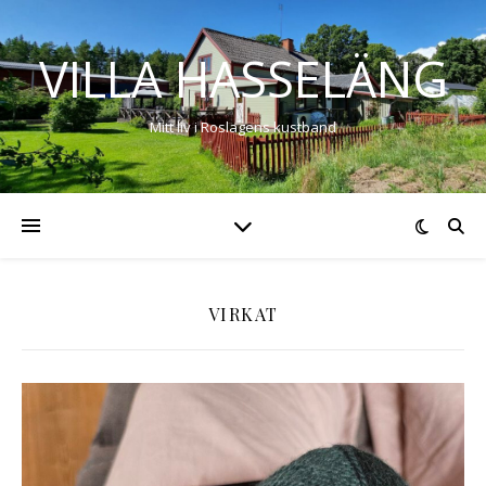
VILLA HASSELÄNG
Mitt liv i Roslagens kustband
VIRKAT