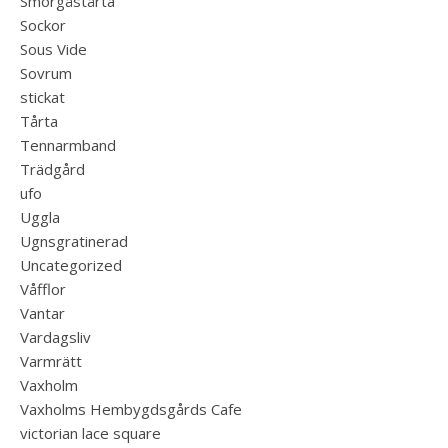
Smörgåstårta
Sockor
Sous Vide
Sovrum
stickat
Tårta
Tennarmband
Trädgård
ufo
Uggla
Ugnsgratinerad
Uncategorized
Våfflor
Vantar
Vardagsliv
Varmrätt
Vaxholm
Vaxholms Hembygdsgårds Cafe
victorian lace square