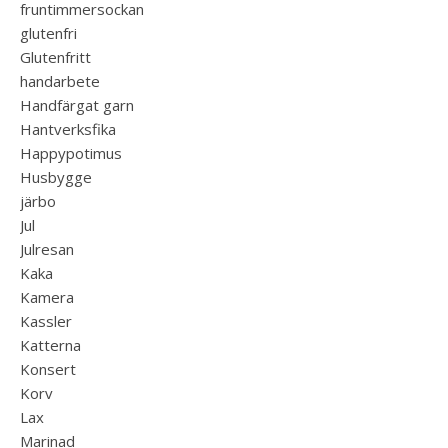
fruntimmersockan
glutenfri
Glutenfritt
handarbete
Handfärgat garn
Hantverksfika
Happypotimus
Husbygge
järbo
Jul
Julresan
Kaka
Kamera
Kassler
Katterna
Konsert
Korv
Lax
Marinad