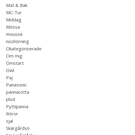
Mat & Bak
MC-Tur
Middag
Mössa
mousse
noshörning
Okategoriserade
Om mig
Omstart
Owl
Paj
Panasonic
pannacotta
plod
Pyttipanna
Röror
sjal
Skärgårdsö