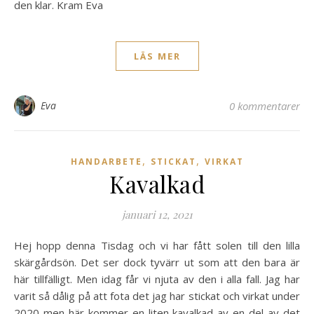
den klar. Kram Eva
LÄS MER
Eva
0 kommentarer
,
,
HANDARBETE
STICKAT
VIRKAT
Kavalkad
januari 12, 2021
Hej hopp denna Tisdag och vi har fått solen till den lilla
skärgårdsön. Det ser dock tyvärr ut som att den bara är
här tillfälligt. Men idag får vi njuta av den i alla fall. Jag har
varit så dålig på att fota det jag har stickat och virkat under
2020 men här kommer en liten kavalkad av en del av det