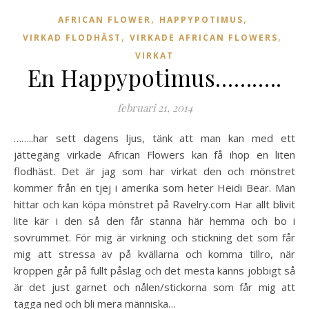
,
,
AFRICAN FLOWER
HAPPYPOTIMUS
,
,
VIRKAD FLODHÄST
VIRKADE AFRICAN FLOWERS
VIRKAT
En Happypotimus………..
februari 21, 2014
……..har sett dagens ljus, tänk att man kan med ett
jättegäng virkade African Flowers kan få ihop en liten
flodhäst. Det är jag som har virkat den och mönstret
kommer från en tjej i amerika som heter Heidi Bear. Man
hittar och kan köpa mönstret på Ravelry.com Har allt blivit
lite kär i den så den får stanna här hemma och bo i
sovrummet. För mig är virkning och stickning det som får
mig att stressa av på kvällarna och komma tillro, när
kroppen går på fullt påslag och det mesta känns jobbigt så
är det just garnet och nålen/stickorna som får mig att
tagga ned och bli mera människa…