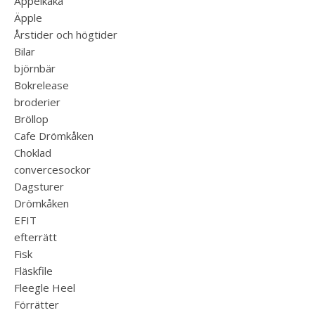
Äppelkaka
Äpple
Årstider och högtider
Bilar
björnbär
Bokrelease
broderier
Bröllop
Cafe Drömkåken
Choklad
convercesockor
Dagsturer
Drömkåken
EFIT
efterrätt
Fisk
Fläskfile
Fleegle Heel
Förrätter