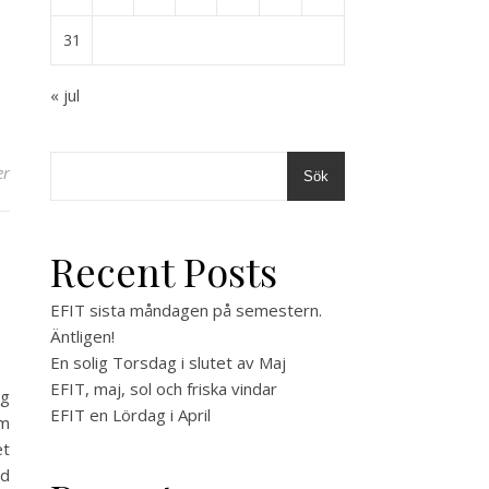
31
« jul
er
Sök
Recent Posts
EFIT sista måndagen på semestern.
Äntligen!
En solig Torsdag i slutet av Maj
EFIT, maj, sol och friska vindar
ag
EFIT en Lördag i April
om
et
ed