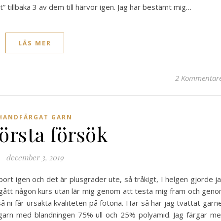
” tillbaka 3 av dem till härvor igen. Jag har bestämt mig…
LÄS MER
2 Kommentar
HANDFÄRGAT GARN
första försök
december 3, 2019
ort igen och det är plusgrader ute, så tråkigt, I helgen gjorde j
te gått någon kurs utan lär mig genom att testa mig fram och gen
så ni får ursäkta kvaliteten på fotona. Här så har jag tvättat garn
ckgarn med blandningen 75% ull och 25% polyamid. Jag färgar m