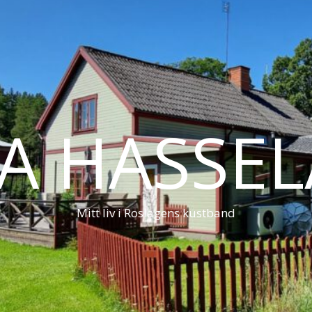
LA HASSE
Mitt liv i Roslagens kustband