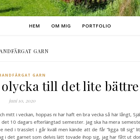
HEM
OM MIG
PORTFOLIO
ANDFÄRGAT GARN
HANDFÄRGAT GARN
ycka till det lite bättre
juni 10, 2020
mitt i veckan, hoppas ni har haft en bra vecka så här långt, Sjä
ir det 10 dagars efterlängtad semester. Jag ska ha mera semest
 ned i trasslet i går kväll men kände att de får ”ligga till sig” li
g i det garnet som delvis lätt tovade ihop sig, jag har fått ut d