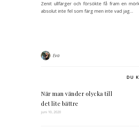
Zenit ullfärger och försökte få fram en mör
absolut inte fel som färg men inte vad jag…
Eva
DU K
När man vänder olycka till
det lite bättre
juni 10, 2020