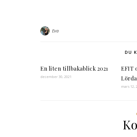
Eva
DU K
En liten tillbakablick 2021
EFIT 
december 30, 2021
Lörda
mars 12, 
Ko