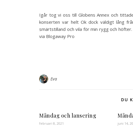
Igår tog vi oss till Globens Annex och tittad
konserten var helt Ok dock väldigt lång frå
smärtstilland och vila för min rygg och höfter.
via Blogaway Pro
Eva
DU K
Måndag och lansering
Månda
februari 8, 2021
juni 14, 2