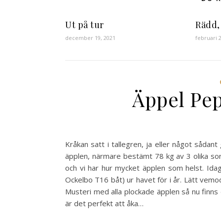
Ut på tur
Rädd,
december 19, 2021
februari 
Äppel Pe
Kråkan satt i tallegren, ja eller något sådan
äpplen, närmare bestämt 78 kg av 3 olika sort
och vi har hur mycket äpplen som helst. Idag
Ockelbo T16 båt) ur havet för i år. Lätt vemo
Musteri med alla plockade äpplen så nu fin
är det perfekt att åka…