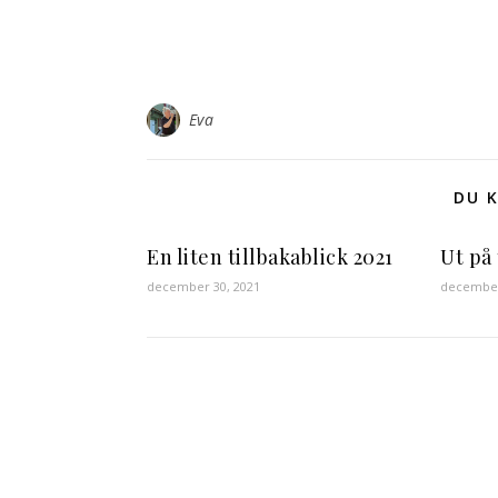
Eva
DU K
En liten tillbakablick 2021
Ut på
december 30, 2021
december