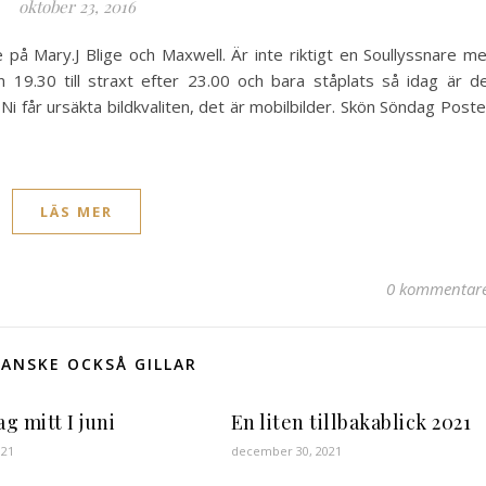
oktober 23, 2016
e på Mary.J Blige och Maxwell. Är inte riktigt en Soullyssnare m
n 19.30 till straxt efter 23.00 och bara ståplats så idag är d
 Ni får ursäkta bildkvaliten, det är mobilbilder. Skön Söndag Post
LÄS MER
0 kommentar
ANSKE OCKSÅ GILLAR
g mitt I juni
En liten tillbakablick 2021
021
december 30, 2021