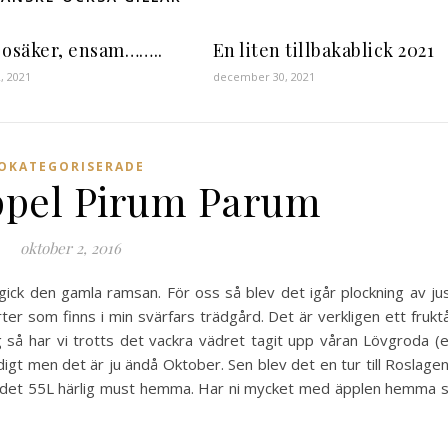
 osäker, ensam……..
En liten tillbakablick 2021
2, 2021
december 30, 2021
OKATEGORISERADE
ppel Pirum Parum
oktober 2, 2016
t gick den gamla ramsan. För oss så blev det igår plockning av ju
er som finns i min svärfars trädgård. Det är verkligen ett frukt
 så har vi trotts det vackra vädret tagit upp våran Lövgroda (
digt men det är ju ändå Oktober. Sen blev det en tur till Roslage
ns det 55L härlig must hemma. Har ni mycket med äpplen hemma 