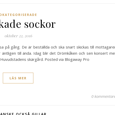
OKATEGORISERADE
ckade sockor
oktober 22, 2016
sa på gång. De är beställda och ska snart skickas till mottagare
äntligen till ända. Idag blir det Drömkåken och sen konsert m
ån Huvudstadens skärgård. Posted via Blogaway Pro
LÄS MER
0 kommentar
ANSKE OCKSÅ GILLAR