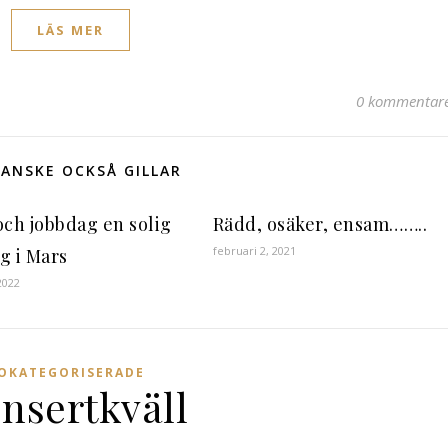
LÄS MER
0 kommentar
ANSKE OCKSÅ GILLAR
och jobbdag en solig
Rädd, osäker, ensam……..
februari 2, 2021
g i Mars
2022
OKATEGORISERADE
nsertkväll