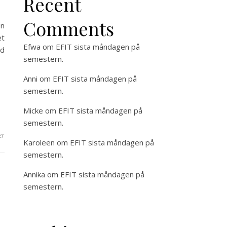
Recent
Comments
en
et
Efwa
om
EFIT sista måndagen på
ed
semestern.
Anni
om
EFIT sista måndagen på
semestern.
Micke
om
EFIT sista måndagen på
semestern.
er
Karoleen
om
EFIT sista måndagen på
semestern.
Annika
om
EFIT sista måndagen på
semestern.