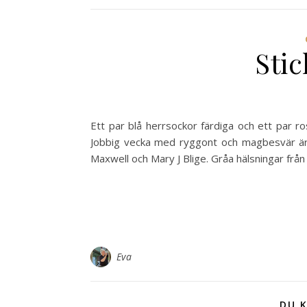
Sti
Ett par blå herrsockor färdiga och ett par ro
Jobbig vecka med ryggont och magbesvär är 
Maxwell och Mary J Blige. Gråa hälsningar fr
Eva
DU K