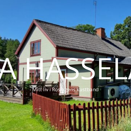
LA HASSE
Mitt liv i Roslagens kustband