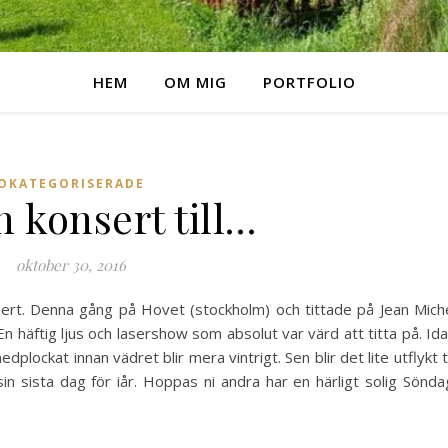
HEM
OM MIG
PORTFOLIO
OKATEGORISERADE
 konsert till…
oktober 30, 2016
sert. Denna gång på Hovet (stockholm) och tittade på Jean Mich
En häftig ljus och lasershow som absolut var värd att titta på. Id
edplockat innan vädret blir mera vintrigt. Sen blir det lite utflykt ti
in sista dag för iår. Hoppas ni andra har en härligt solig Sönda