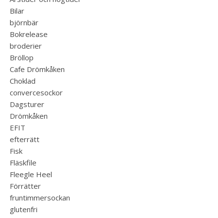
Bilar
björnbär
Bokrelease
broderier
Bröllop
Cafe Drömkåken
Choklad
convercesockor
Dagsturer
Drömkåken
EFIT
efterrätt
Fisk
Fläskfile
Fleegle Heel
Förrätter
fruntimmersockan
glutenfri