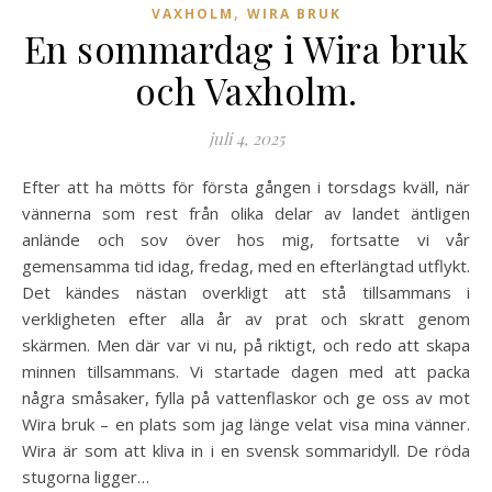
,
VAXHOLM
WIRA BRUK
En sommardag i Wira bruk
och Vaxholm.
juli 4, 2025
Efter att ha mötts för första gången i torsdags kväll, när
vännerna som rest från olika delar av landet äntligen
anlände och sov över hos mig, fortsatte vi vår
gemensamma tid idag, fredag, med en efterlängtad utflykt.
Det kändes nästan overkligt att stå tillsammans i
verkligheten efter alla år av prat och skratt genom
skärmen. Men där var vi nu, på riktigt, och redo att skapa
minnen tillsammans. Vi startade dagen med att packa
några småsaker, fylla på vattenflaskor och ge oss av mot
Wira bruk – en plats som jag länge velat visa mina vänner.
Wira är som att kliva in i en svensk sommaridyll. De röda
stugorna ligger…