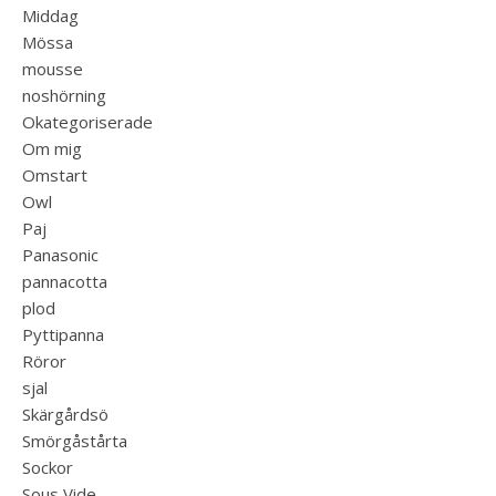
Middag
Mössa
mousse
noshörning
Okategoriserade
Om mig
Omstart
Owl
Paj
Panasonic
pannacotta
plod
Pyttipanna
Röror
sjal
Skärgårdsö
Smörgåstårta
Sockor
Sous Vide