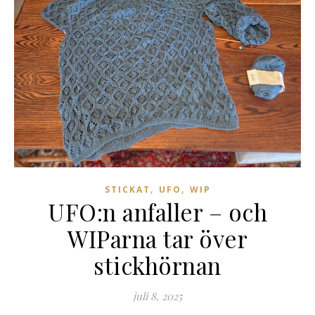
,
,
STICKAT
UFO
WIP
UFO:n anfaller – och
WIParna tar över
stickhörnan
juli 8, 2025