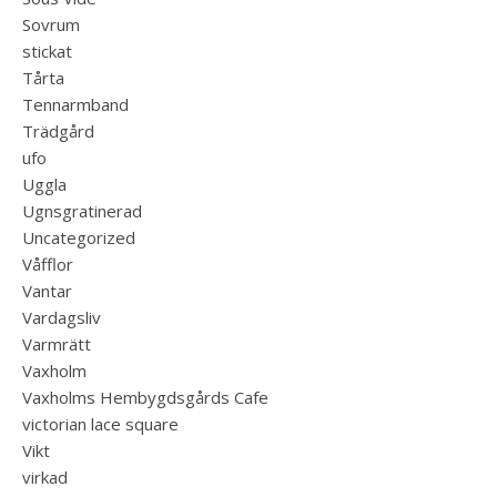
Sovrum
stickat
Tårta
Tennarmband
Trädgård
ufo
Uggla
Ugnsgratinerad
Uncategorized
Våfflor
Vantar
Vardagsliv
Varmrätt
Vaxholm
Vaxholms Hembygdsgårds Cafe
victorian lace square
Vikt
virkad