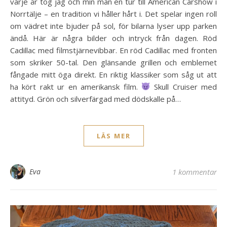
varje år tog jag och min man en tur till American Carshow i
Norrtälje – en tradition vi håller hårt i. Det spelar ingen roll
om vädret inte bjuder på sol, för bilarna lyser upp parken
ändå. Här är några bilder och intryck från dagen. Röd
Cadillac med filmstjärnevibbar. En röd Cadillac med fronten
som skriker 50-tal. Den glänsande grillen och emblemet
fångade mitt öga direkt. En riktig klassiker som såg ut att
ha kört rakt ur en amerikansk film.
Skull Cruiser med
attityd. Grön och silverfärgad med dödskalle på…
LÄS MER
Eva
1 kommentar