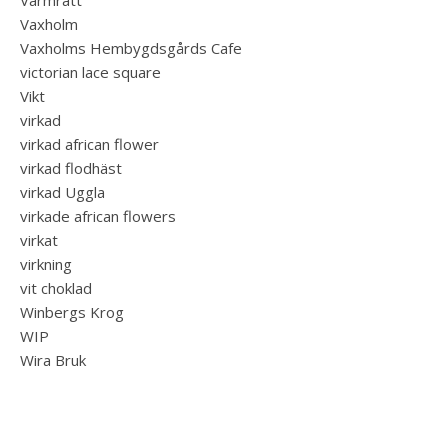
Varmrätt
Vaxholm
Vaxholms Hembygdsgårds Cafe
victorian lace square
Vikt
virkad
virkad african flower
virkad flodhäst
virkad Uggla
virkade african flowers
virkat
virkning
vit choklad
Winbergs Krog
WIP
Wira Bruk