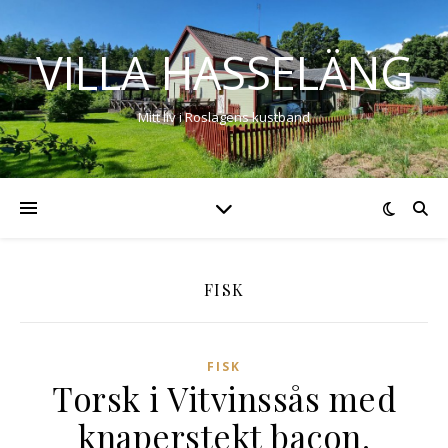
VILLA HASSELÄNG
Mitt liv i Roslagens kustband
FISK
FISK
Torsk i Vitvinssås med
knaperstekt bacon.