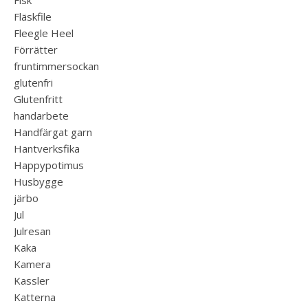
Fisk
Fläskfile
Fleegle Heel
Förrätter
fruntimmersockan
glutenfri
Glutenfritt
handarbete
Handfärgat garn
Hantverksfika
Happypotimus
Husbygge
järbo
Jul
Julresan
Kaka
Kamera
Kassler
Katterna