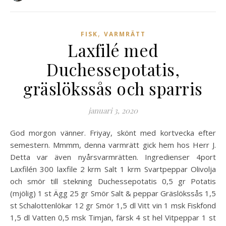
,
FISK
VARMRÄTT
Laxfilé med
Duchessepotatis,
gräslökssås och sparris
januari 3, 2020
God morgon vänner. Friyay, skönt med kortvecka efter
semestern. Mmmm, denna varmrätt gick hem hos Herr J.
Detta var även nyårsvarmrätten. Ingredienser 4port
Laxfilén 300 laxfile 2 krm Salt 1 krm Svartpeppar Olivolja
och smör till stekning Duchessepotatis 0,5 gr Potatis
(mjölig) 1 st Ägg 25 gr Smör Salt & peppar Gräslökssås 1,5
st Schalottenlökar 12 gr Smör 1,5 dl Vitt vin 1 msk Fiskfond
1,5 dl Vatten 0,5 msk Timjan, färsk 4 st hel Vitpeppar 1 st