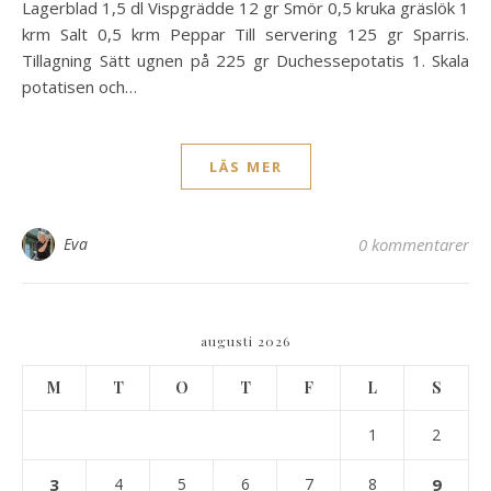
Lagerblad 1,5 dl Vispgrädde 12 gr Smör 0,5 kruka gräslök 1
krm Salt 0,5 krm Peppar Till servering 125 gr Sparris.
Tillagning Sätt ugnen på 225 gr Duchessepotatis 1. Skala
potatisen och…
LÄS MER
Eva
0 kommentarer
augusti 2026
M
T
O
T
F
L
S
1
2
3
4
5
6
7
8
9