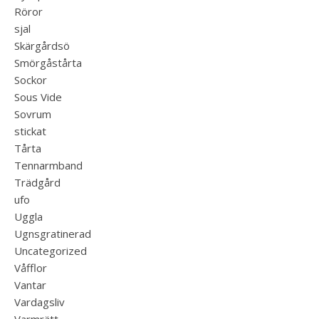
Röror
sjal
Skärgårdsö
Smörgåstårta
Sockor
Sous Vide
Sovrum
stickat
Tårta
Tennarmband
Trädgård
ufo
Uggla
Ugnsgratinerad
Uncategorized
Våfflor
Vantar
Vardagsliv