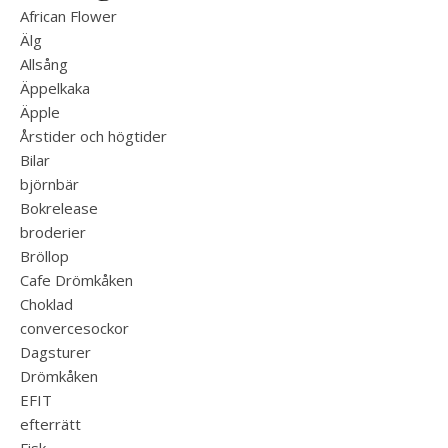
African Flower
Älg
Allsång
Äppelkaka
Äpple
Årstider och högtider
Bilar
björnbär
Bokrelease
broderier
Bröllop
Cafe Drömkåken
Choklad
convercesockor
Dagsturer
Drömkåken
EFIT
efterrätt