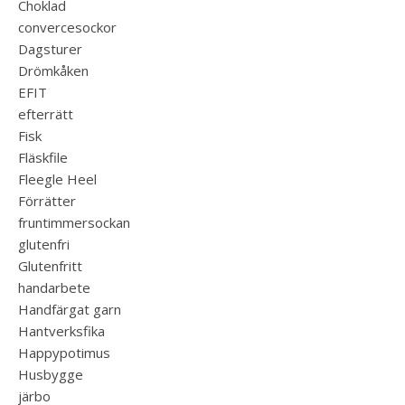
Choklad
convercesockor
Dagsturer
Drömkåken
EFIT
efterrätt
Fisk
Fläskfile
Fleegle Heel
Förrätter
fruntimmersockan
glutenfri
Glutenfritt
handarbete
Handfärgat garn
Hantverksfika
Happypotimus
Husbygge
järbo