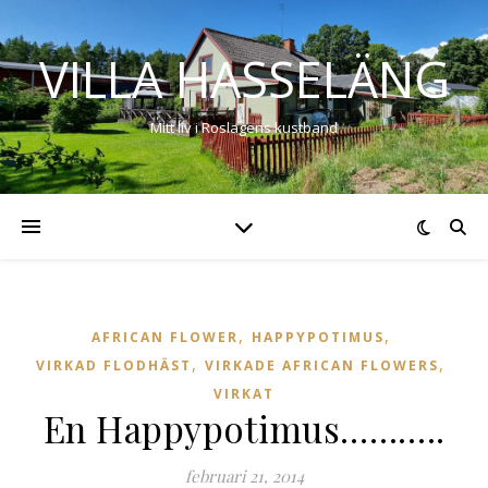
VILLA HASSELÄNG
Mitt liv i Roslagens kustband
,
,
AFRICAN FLOWER
HAPPYPOTIMUS
,
,
VIRKAD FLODHÄST
VIRKADE AFRICAN FLOWERS
VIRKAT
En Happypotimus………..
februari 21, 2014