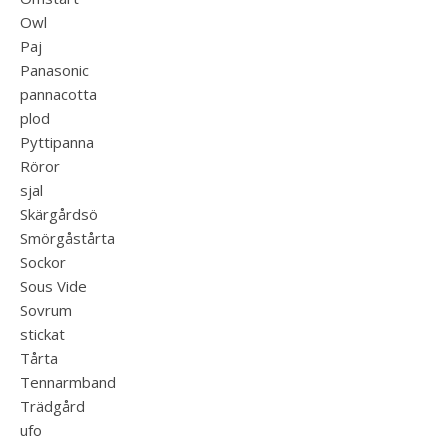
Owl
Paj
Panasonic
pannacotta
plod
Pyttipanna
Röror
sjal
Skärgårdsö
Smörgåstårta
Sockor
Sous Vide
Sovrum
stickat
Tårta
Tennarmband
Trädgård
ufo