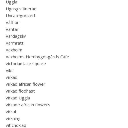
Uggla
Ugnsgratinerad
Uncategorized
Våfflor
Vantar
Vardagsliv
Varmrätt
Vaxholm
Vaxholms Hembygdsgårds Cafe
victorian lace square
Vikt
virkad
virkad african flower
virkad flodhäst
virkad Uggla
virkade african flowers
virkat
virkning
vit choklad