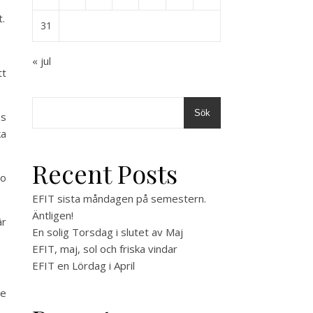
t.
31
« jul
tt
Sök
os
ka
Recent Posts
bo
EFIT sista måndagen på semestern.
Äntligen!
är
En solig Torsdag i slutet av Maj
EFIT, maj, sol och friska vindar
EFIT en Lördag i April
ne