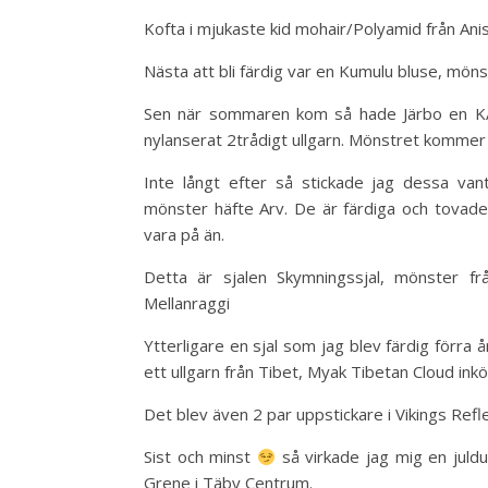
Kofta i mjukaste kid mohair/Polyamid från Anis
Nästa att bli färdig var en Kumulu bluse, möns
Sen när sommaren kom så hade Järbo en KAL 
nylanserat 2trådigt ullgarn. Mönstret kommer 
Inte långt efter så stickade jag dessa van
mönster häfte Arv. De är färdiga och tovad
vara på än.
Detta är sjalen Skymningssjal, mönster f
Mellanraggi
Ytterligare en sjal som jag blev färdig förra
ett ullgarn från Tibet, Myak Tibetan Cloud ink
Det blev även 2 par uppstickare i Vikings Ref
Sist och minst
så virkade jag mig en juldu
Grene i Täby Centrum.