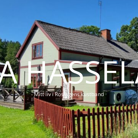
LA HASSE
Mitt liv i Roslagens kustband