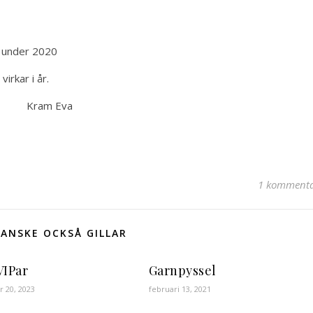
at under 2020
virkar i år.
Kram Eva
1 komment
ANSKE OCKSÅ GILLAR
VIPar
Garnpyssel
 20, 2023
februari 13, 2021