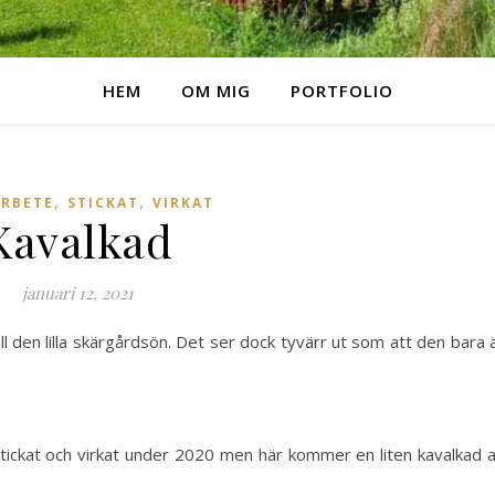
HEM
OM MIG
PORTFOLIO
,
,
RBETE
STICKAT
VIRKAT
Kavalkad
januari 12, 2021
ll den lilla skärgårdsön. Det ser dock tyvärr ut som att den bara 
r stickat och virkat under 2020 men här kommer en liten kavalkad 