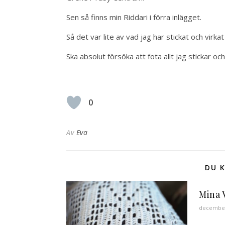
Sen så finns min Riddari i förra inlägget.
Så det var lite av vad jag har stickat och virk
Ska absolut försöka att fota allt jag stickar och 
0
Av
Eva
DU K
Mina 
december