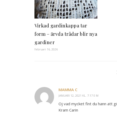
Virkad gardinkappa tar
form – ärvda trådar blir nya
gardiner
februari 16, 2026
MAMMA C
JANUARI 12, 2021 KL. 7:17 E M
Oj vad mycket fint du hann att g
Kram Carin