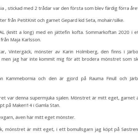
ia , stickad med 2 trådar var den första som blev färdig förra åre
ter från PetitKnit och garnet Gepard kid Seta, mohair/silke.
(knitt a long) med en jättefin kofta. Sommarkoftan 2020 i e
från Maja Karlsson.
tar, Vintergäck, mönster av Karin Holmberg, den finns i Järb
e men jag har inte kommit mig för att brodera mönstret som s
rån Kammebornia och den är gjord på Rauma Finull och Jär
 året var denna supermjuka sjalen. Mönstret är mitt eget, garnet 
öpt på Makeri14 i Gamla Stan.
lexgarn, även här mitt eget mönster.
k, mönstret är mitt eget, i ett bomullsgarn jag köpt på Søstre