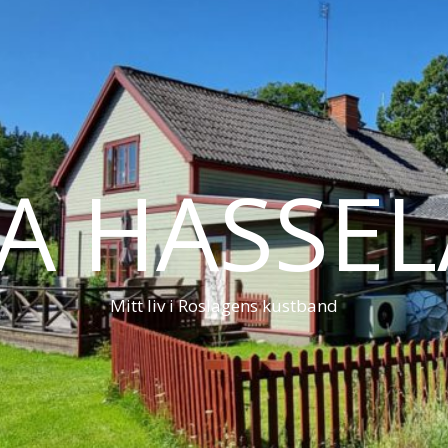
LA HASSE
Mitt liv i Roslagens kustband