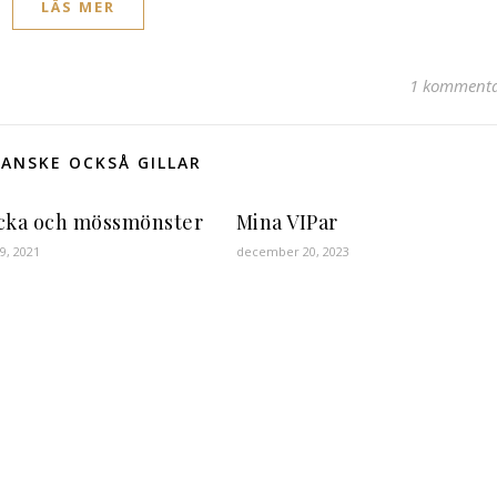
LÄS MER
1 komment
ANSKE OCKSÅ GILLAR
cka och mössmönster
Mina VIPar
9, 2021
december 20, 2023