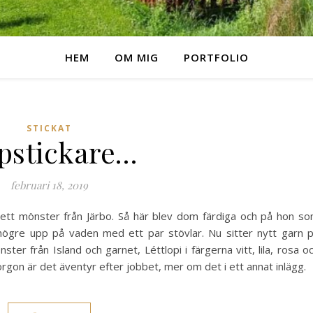
HEM
OM MIG
PORTFOLIO
STICKAT
pstickare…
februari 18, 2019
h ett mönster från Järbo. Så här blev dom färdiga och på hon s
högre upp på vaden med ett par stövlar. Nu sitter nytt garn 
nster från Island och garnet, Léttlopi i färgerna vitt, lila, rosa o
orgon är det äventyr efter jobbet, mer om det i ett annat inlägg.