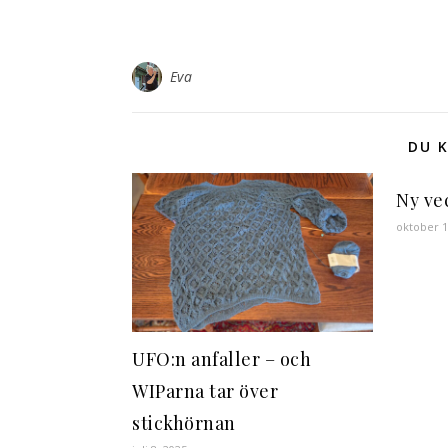
Eva
DU K
Ny ve
oktober 1
UFO:n anfaller – och
WIParna tar över
stickhörnan