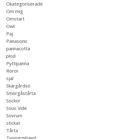
Okategoriserade
Om mig
Omstart
Owl
Paj
Panasonic
pannacotta
plod
Pyttipanna
Röror
sjal
Skärgårdsö
Smörgåstårta
Sockor
Sous Vide
Sovrum
stickat
Tårta
Tennarmband