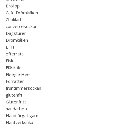
Bröllop
Cafe Drömkåken
Choklad
convercesockor
Dagsturer
Drömkåken
EFIT
efterrätt
Fisk
Fläskfile
Fleegle Heel
Förrätter
fruntimmersockan
glutenfri
Glutenfritt
handarbete
Handfärgat garn
Hantverksfika