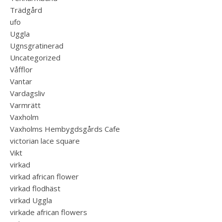
Trädgård
ufo
Uggla
Ugnsgratinerad
Uncategorized
Våfflor
Vantar
Vardagsliv
Varmrätt
Vaxholm
Vaxholms Hembygdsgårds Cafe
victorian lace square
Vikt
virkad
virkad african flower
virkad flodhäst
virkad Uggla
virkade african flowers