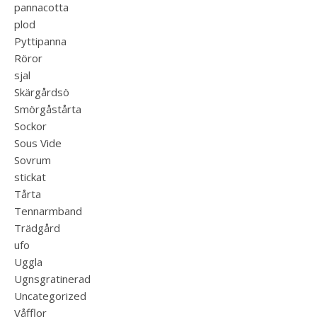
pannacotta
plod
Pyttipanna
Röror
sjal
Skärgårdsö
Smörgåstårta
Sockor
Sous Vide
Sovrum
stickat
Tårta
Tennarmband
Trädgård
ufo
Uggla
Ugnsgratinerad
Uncategorized
Våfflor