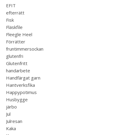
EFIT
efterrätt
Fisk
Fläskfile
Fleegle Heel
Förrätter
fruntimmersockan
glutenfri
Glutenfritt
handarbete
Handfärgat garn
Hantverksfika
Happypotimus
Husbygge
järbo
Jul
Julresan
Kaka