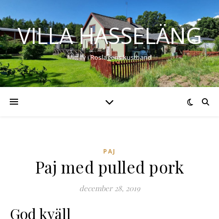
VILLA HASSELÄNG
Mitt liv i Roslagens kustband
PAJ
Paj med pulled pork
december 28, 2019
God kväll