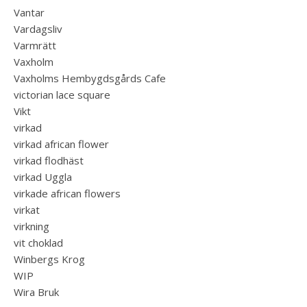
Vantar
Vardagsliv
Varmrätt
Vaxholm
Vaxholms Hembygdsgårds Cafe
victorian lace square
Vikt
virkad
virkad african flower
virkad flodhäst
virkad Uggla
virkade african flowers
virkat
virkning
vit choklad
Winbergs Krog
WIP
Wira Bruk