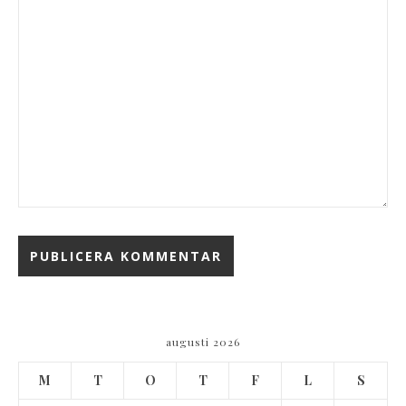
augusti 2026
M
T
O
T
F
L
S