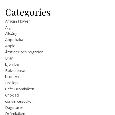
Categories
African Flower
Älg
Allsång
Äppelkaka
Äpple
Årstider och högtider
Bilar
björnbär
Bokrelease
broderier
Bröllop
Cafe Drömkåken
Choklad
convercesockor
Dagsturer
Drömkåken