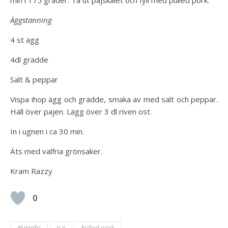
min i 175 grader. Ta ut pajskalet och fyll med pulled pork.
Äggstanning
4 st ägg
4dl grädde
Salt & peppar
Vispa ihop ägg och grädde, smaka av med salt och peppar.
Häll över pajen. Lägg över 3 dl riven ost.
In i ugnen i ca 30 min.
Äts med valfria grönsaker.
Kram Razzy
0
glutenfri
paj
Pulled pork