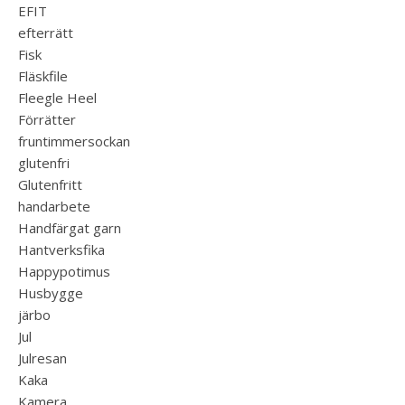
EFIT
efterrätt
Fisk
Fläskfile
Fleegle Heel
Förrätter
fruntimmersockan
glutenfri
Glutenfritt
handarbete
Handfärgat garn
Hantverksfika
Happypotimus
Husbygge
järbo
Jul
Julresan
Kaka
Kamera