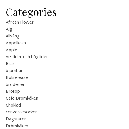
Categories
African Flower
Älg
Allsång
Äppelkaka
Äpple
Årstider och högtider
Bilar
björnbär
Bokrelease
broderier
Bröllop
Cafe Drömkåken
Choklad
convercesockor
Dagsturer
Drömkåken