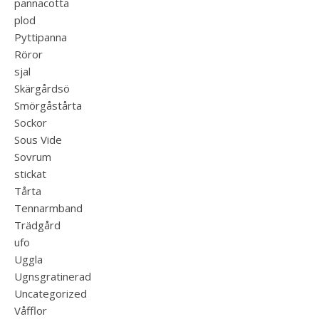
pannacotta
plod
Pyttipanna
Röror
sjal
Skärgårdsö
Smörgåstårta
Sockor
Sous Vide
Sovrum
stickat
Tårta
Tennarmband
Trädgård
ufo
Uggla
Ugnsgratinerad
Uncategorized
Våfflor