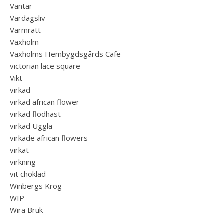
Vantar
Vardagsliv
Varmrätt
Vaxholm
Vaxholms Hembygdsgårds Cafe
victorian lace square
Vikt
virkad
virkad african flower
virkad flodhäst
virkad Uggla
virkade african flowers
virkat
virkning
vit choklad
Winbergs Krog
WIP
Wira Bruk