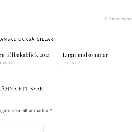
0 kommentar
ANSKE OCKSÅ GILLAR
en tillbakablick 2021
Lugn midsommar
 30, 2021
juni 26, 2021
LÄMNA ETT SVAR
igatoriska fält är märkta
*