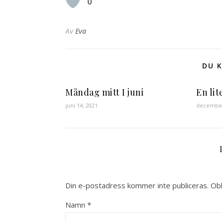
0
Av
Eva
DU K
Måndag mitt I juni
En lit
juni 14, 2021
december
Din e-postadress kommer inte publiceras.
Obl
Namn
*