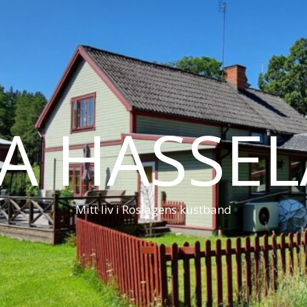
LA HASSE
Mitt liv i Roslagens kustband