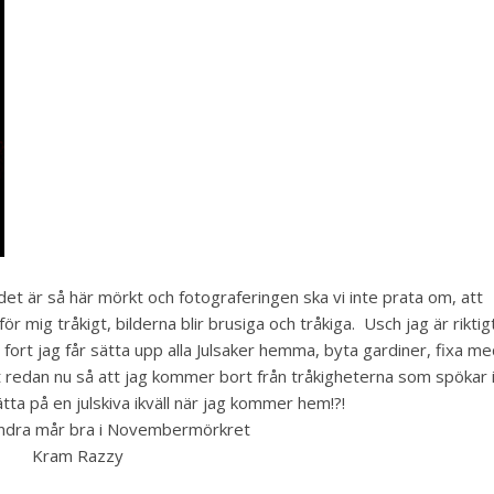
r det är så här mörkt och fotograferingen ska vi inte prata om, att
mig tråkigt, bilderna blir brusiga och tråkiga. Usch jag är riktig
fort jag får sätta upp alla Julsaker hemma, byta gardiner, fixa m
t redan nu så att jag kommer bort från tråkigheterna som spökar 
tta på en julskiva ikväll när jag kommer hem!?!
ndra mår bra i Novembermörkret
Kram Razzy