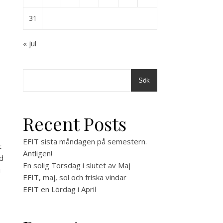
31
« jul
Sök
Recent Posts
EFIT sista måndagen på semestern.
t
Äntligen!
ed
En solig Torsdag i slutet av Maj
i
EFIT, maj, sol och friska vindar
EFIT en Lördag i April