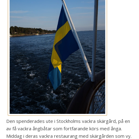
Den spenderades ute i Stockholms vackra skärgård, på en
av få vackra ångbåtar som fortfarande körs med ånga.
Middag i deras vackra restaurang med skärgården som vy.