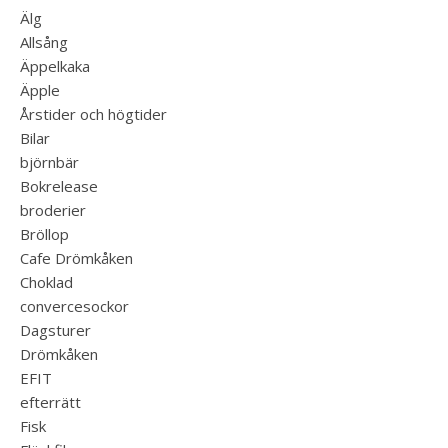
Älg
Allsång
Äppelkaka
Äpple
Årstider och högtider
Bilar
björnbär
Bokrelease
broderier
Bröllop
Cafe Drömkåken
Choklad
convercesockor
Dagsturer
Drömkåken
EFIT
efterrätt
Fisk