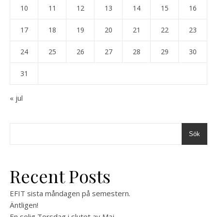
10
11
12
13
14
15
16
17
18
19
20
21
22
23
24
25
26
27
28
29
30
31
« jul
Sök
Recent Posts
EFIT sista måndagen på semestern.
Äntligen!
En solig Torsdag i slutet av Maj