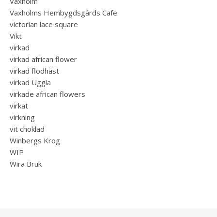
Vaxholm
Vaxholms Hembygdsgårds Cafe
victorian lace square
Vikt
virkad
virkad african flower
virkad flodhäst
virkad Uggla
virkade african flowers
virkat
virkning
vit choklad
Winbergs Krog
WIP
Wira Bruk