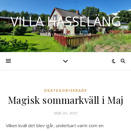
VILLA HASSELÄNG
Mitt liv i Roslagens kustband
OKATEGORISERADE
Magisk sommarkväll i Maj
maj 20, 2017
Vilken kväll det blev igår, underbart varm som en