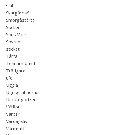
sjal
Skärgårdsö
Smörgåstårta
Sockor
Sous Vide
Sovrum
stickat
Tårta
Tennarmband
Trädgård
ufo
Uggla
Ugnsgratinerad
Uncategorized
Våfflor
Vantar
Vardagsliv
Varmrätt