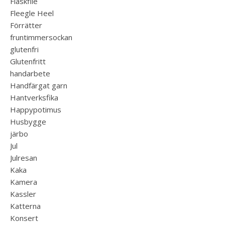
Fläskfile
Fleegle Heel
Förrätter
fruntimmersockan
glutenfri
Glutenfritt
handarbete
Handfärgat garn
Hantverksfika
Happypotimus
Husbygge
järbo
Jul
Julresan
Kaka
Kamera
Kassler
Katterna
Konsert