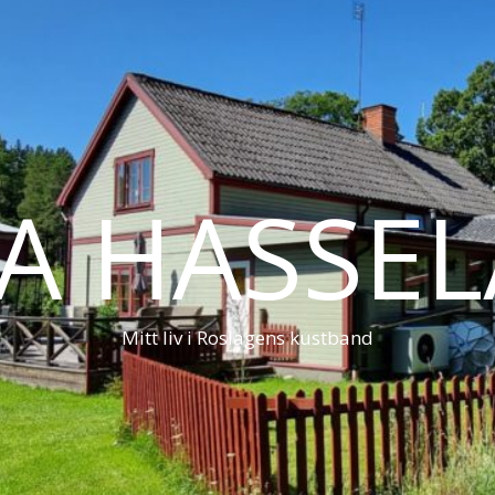
LA HASSE
Mitt liv i Roslagens kustband