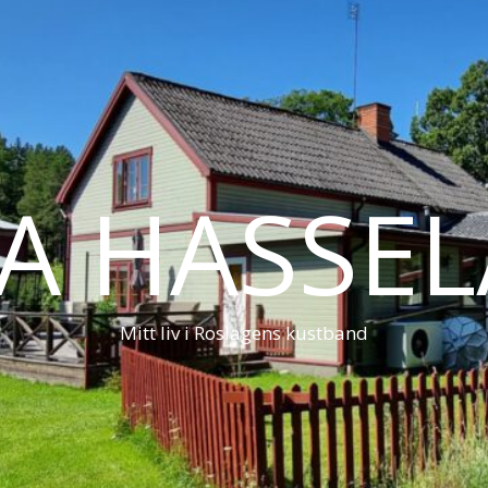
LA HASSE
Mitt liv i Roslagens kustband