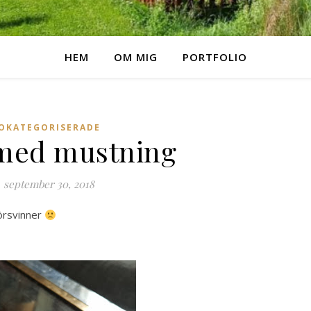
HEM
OM MIG
PORTFOLIO
OKATEGORISERADE
med mustning
september 30, 2018
försvinner