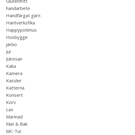
Glutenfritt
handarbete
Handfärgat garn
Hantverksfika
Happypotimus
Husbygge
järbo
Jul
Julresan
Kaka
Kamera
Kassler
Katterna
Konsert
Korv
Lax
Marinad
Mat & Bak
MC-Tur