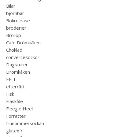
Bilar
björnbär
Bokrelease
broderier
Bröllop
Cafe Drömkåken
Choklad
convercesockor
Dagsturer
Drömkåken
EFIT
efterrätt
Fisk
Fläskfile
Fleegle Heel
Förrätter
fruntimmersockan
glutenfri