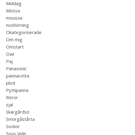
Middag
Mössa
mousse
noshörning
Okategoriserade
Om mig
Omstart
Owl
Paj
Panasonic
pannacotta
plod
Pyttipanna
Röror
sjal
Skärgårdsö
Smörgåstårta
Sockor
Sous Vide