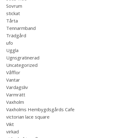
Sovrum
stickat
Tårta
Tennarmband
Trädgård
ufo
Uggla
Ugnsgratinerad
Uncategorized
Våfflor
Vantar
Vardagsliv
Varmrätt
Vaxholm
Vaxholms Hembygdsgårds Cafe
victorian lace square
Vikt
virkad