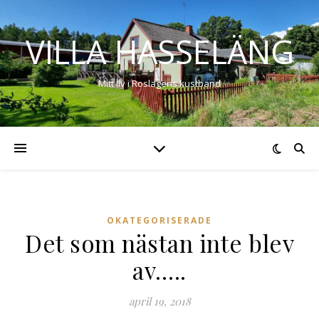
VILLA HASSELÄNG
Mitt liv i Roslagens kustband
OKATEGORISERADE
Det som nästan inte blev
av…..
april 19, 2018