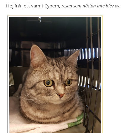
Hej från ett varmt Cypern,
resan som nästan inte blev av.