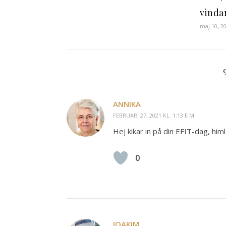
vinda
maj 10, 2
ANNIKA
FEBRUARI 27, 2021 KL. 1:13 E M
Hej kikar in på din EFIT-dag, him
0
JOAKIM