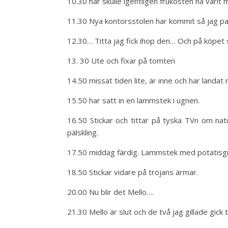
10.30 här skulle igentligen frukosten ha varit
11.30 Nya kontorsstolen har kommit så jag pa
12.30… Titta jag fick ihop den… Och på köpet 
13. 30 Ute och fixar på tomten
14.50 missat tiden lite, är inne och har landat
15.50 har satt in en lammstek i ugnen.
16.50 Stickar och tittar på tyska TVn om nat
pälskling.
17.50 middag färdig. Lammstek med potatisg
18.50 Stickar vidare på tröjans ärmar.
20.00 Nu blir det Mello….
21.30 Mello är slut och de två jag gillade gick til