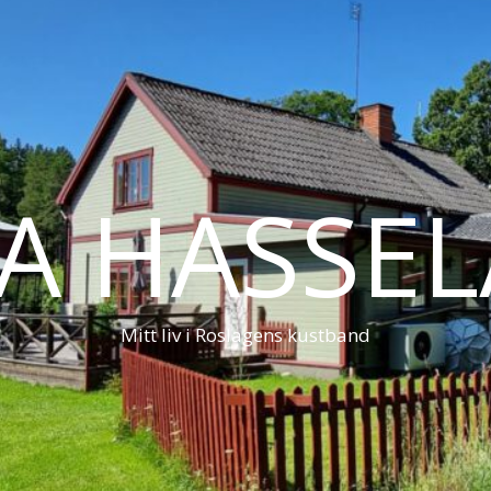
LA HASSE
Mitt liv i Roslagens kustband