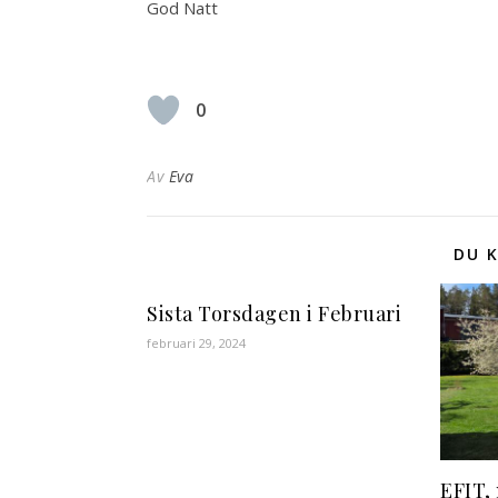
God Natt
0
Av
Eva
DU K
Sista Torsdagen i Februari
februari 29, 2024
EFIT, 