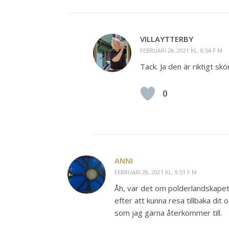
VILLAYTTERBY
FEBRUARI 28, 2021 KL. 8:54 F M
Tack. Ja den är riktigt skön
0
ANNI
FEBRUARI 28, 2021 KL. 9:51 F M
Åh, var det om polderlandskapet 
efter att kunna resa tillbaka dit o
som jag gärna återkommer till.