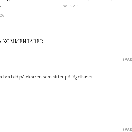
maj 4, 2025
r
026
9 KOMMENTARER
SVA
la bra bild på ekorren som sitter på fågelhuset
SVA