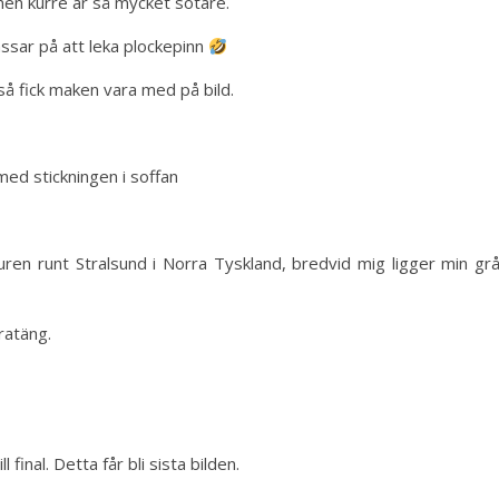
 men kurre är så mycket sötare.
ssar på att leka plockepinn
så fick maken vara med på bild.
 med stickningen i soffan
uren runt Stralsund i Norra Tyskland, bredvid mig ligger min gr
ratäng.
l final. Detta får bli sista bilden.