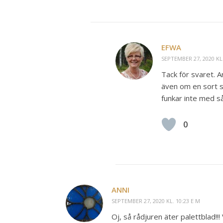
EFWA
SEPTEMBER 27, 2020 KL.
Tack för svaret. A
även om en sort som
funkar inte med s
0
ANNI
SEPTEMBER 27, 2020 KL. 10:23 E M
Oj, så rådjuren äter palettblad!!