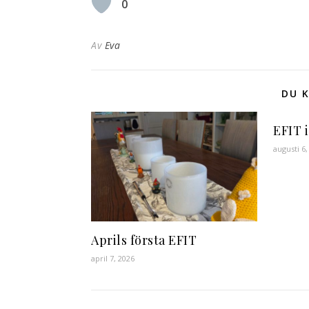
0
Av
Eva
DU K
EFIT i
augusti 6,
Aprils första EFIT
april 7, 2026