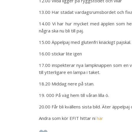
12.00 Vilda ligger på ryggstödet och vilar
13.00 Har städat vardagsrumsbordet och fixat 
14.00 Vi har hur mycket med äpplen som hel
några ska nu bli till paj.
15.00 Äppelpaj med glutenfri knäckigt pajskal.
16.00 stickar lite igen
17.00 inspekterar nya lampknappen som en vän
till ytterligare en lampa i taket.
18.20 Middag nere på stan.
19. 000 På väg hem till våran lilla ö.
20.00 Får bli kvällens sista bild. Äter äppelpaj o
Andra som kör EFIT hittar ni
här