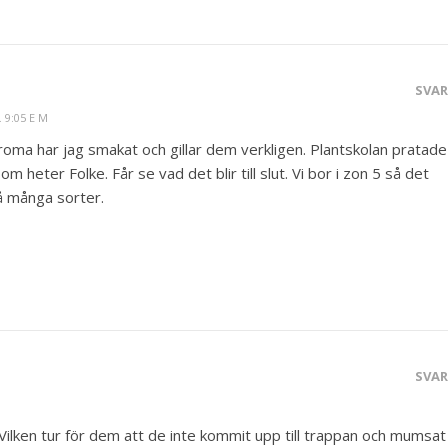
SVA
 9:05 E M
roma har jag smakat och gillar dem verkligen. Plantskolan pratade
 heter Folke. Får se vad det blir till slut. Vi bor i zon 5 så det
å många sorter.
SVA
! Vilken tur för dem att de inte kommit upp till trappan och mumsat