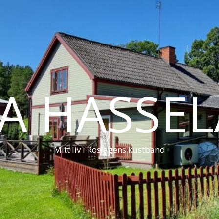
LA HASSE
Mitt liv i Roslagens kustband