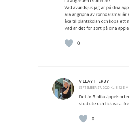
i trädgården i sommar?
Vad avundsjuk jag är på dina äppl
alla angripna av rönnbärsmal iår 
åka till plantskolan och köpa ett 
Vad är det för sort på dina äppl
0
VILLAYTTERBY
SEPTEMBER 27, 2020 KL. 8:12 E M
Det är 5 olika äppelsorte
stod ute och fick vara ifr
0