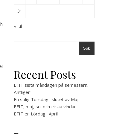
31
ch
« jul
Sök
el
Recent Posts
EFIT sista måndagen på semestern.
Äntligen!
En solig Torsdag i slutet av Maj
EFIT, maj, sol och friska vindar
EFIT en Lördag i April