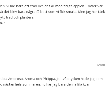
en. Vi har bara ett träd och det är med tidiga äpplen. Tyvärr var
så det blev bara några få bett som vi fick smaka. Men jag har tänk
nytt träd och plantera.
en??
SVA
r, bla Amorosa, Aroma och Philippa. Ja, två stycken hade jag som
ed nästan hela sommaren, nu har jag bara denna lilla kvar.