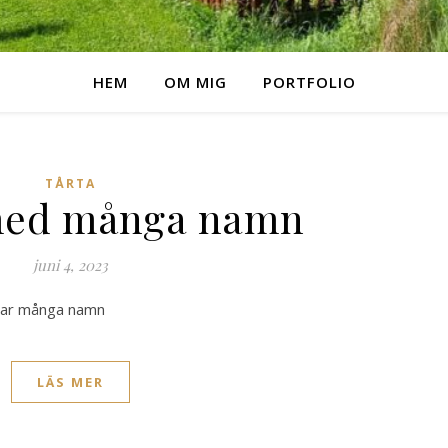
HEM
OM MIG
PORTFOLIO
TÅRTA
med många namn
juni 4, 2023
a har många namn
LÄS MER