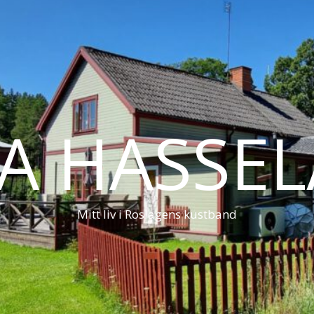
LA HASSE
Mitt liv i Roslagens kustband