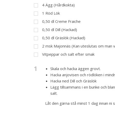
4
Ägg (Hårdkokta)
1
Röd Lök
0,50
dl
Creme Fraiche
0,50
dl
Dill (Hackad)
0,50
dl
Gräslök (Hackad)
2
msk
Majonnäs (Kan uteslutas om man vi
Vitpeppar och salt efter smak
1
Skala och hacka äggen grovt.
Hacka anjovisen och rödlöken i mindr
Hacka ned Dill och Gräslök
Lägg tillsammans i en bunke och bla
salt.
Låt den gärna stå minst 1 dag innan ni 