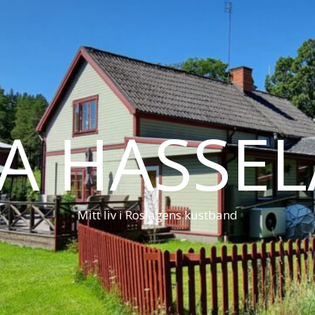
LA HASSE
Mitt liv i Roslagens kustband