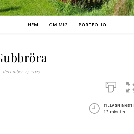
HEM
OM MIG
PORTFOLIO
Gubbröra
december 23, 2025
TILLAGNINGST
13 minuter