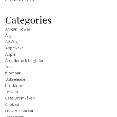
Categories
African Flower
Älg
Allsång
Äppelkaka
Äpple
Årstider och högtider
Bilar
björnbär
Bokrelease
broderier
Bröllop
Cafe Drömkåken
Choklad
convercesockor
Dagsturer