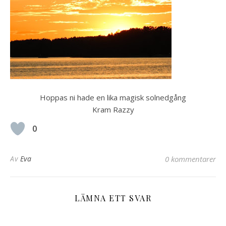
Hoppas ni hade en lika magisk solnedgång
Kram Razzy
0
Av
Eva
0 kommentarer
LÄMNA ETT SVAR