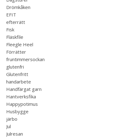
Drömkåken
EFIT
efterrätt
Fisk
Fläskfile
Fleegle Heel
Förrätter
fruntimmersockan
glutenfri
Glutenfritt
handarbete
Handfärgat garn
Hantverksfika
Happypotimus
Husbygge
järbo
Jul
Julresan