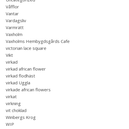
Våfflor
Vantar
Vardagsliv
Varmrätt
Vaxholm
Vaxholms Hembygdsgårds Cafe
victorian lace square
Vikt
virkad
virkad african flower
virkad flodhäst
virkad Uggla
virkade african flowers
virkat
virkning
vit choklad
Winbergs Krog
WIP