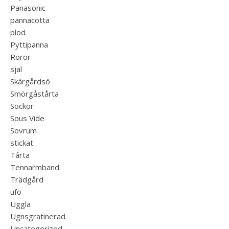
Panasonic
pannacotta
plod
Pyttipanna
Röror
sjal
Skärgårdsö
Smörgåstårta
Sockor
Sous Vide
Sovrum
stickat
Tårta
Tennarmband
Trädgård
ufo
Uggla
Ugnsgratinerad
Uncategorized