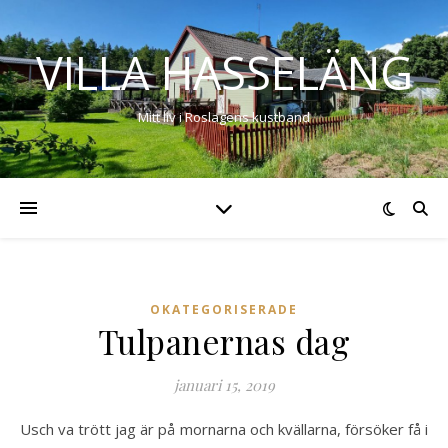
VILLA HASSELÄNG
Mitt liv i Roslagens kustband
OKATEGORISERADE
Tulpanernas dag
januari 15, 2019
Usch va trött jag är på mornarna och kvällarna, försöker få i