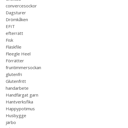
convercesockor
Dagsturer
Drömkåken
EFIT
efterrätt
Fisk
Fläskfile
Fleegle Heel
Förrätter
fruntimmersockan
glutenfri
Glutenfritt
handarbete
Handfärgat garn
Hantverksfika
Happypotimus
Husbygge
järbo