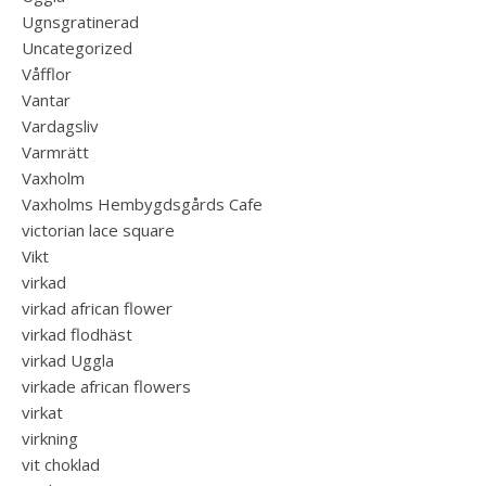
Ugnsgratinerad
Uncategorized
Våfflor
Vantar
Vardagsliv
Varmrätt
Vaxholm
Vaxholms Hembygdsgårds Cafe
victorian lace square
Vikt
virkad
virkad african flower
virkad flodhäst
virkad Uggla
virkade african flowers
virkat
virkning
vit choklad