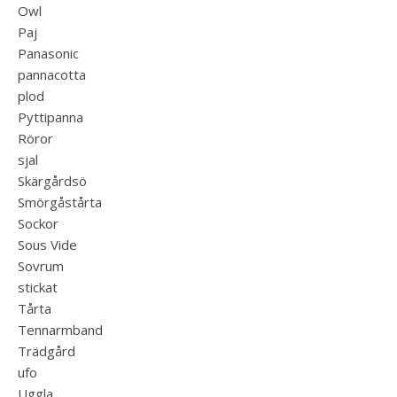
Owl
Paj
Panasonic
pannacotta
plod
Pyttipanna
Röror
sjal
Skärgårdsö
Smörgåstårta
Sockor
Sous Vide
Sovrum
stickat
Tårta
Tennarmband
Trädgård
ufo
Uggla