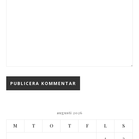
augusti 2026
M
T
O
T
F
L
S