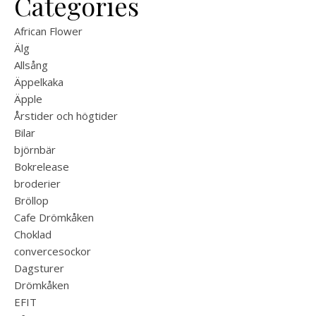
Categories
African Flower
Älg
Allsång
Äppelkaka
Äpple
Årstider och högtider
Bilar
björnbär
Bokrelease
broderier
Bröllop
Cafe Drömkåken
Choklad
convercesockor
Dagsturer
Drömkåken
EFIT