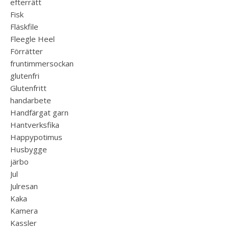
efterrätt
Fisk
Fläskfile
Fleegle Heel
Förrätter
fruntimmersockan
glutenfri
Glutenfritt
handarbete
Handfärgat garn
Hantverksfika
Happypotimus
Husbygge
järbo
Jul
Julresan
Kaka
Kamera
Kassler