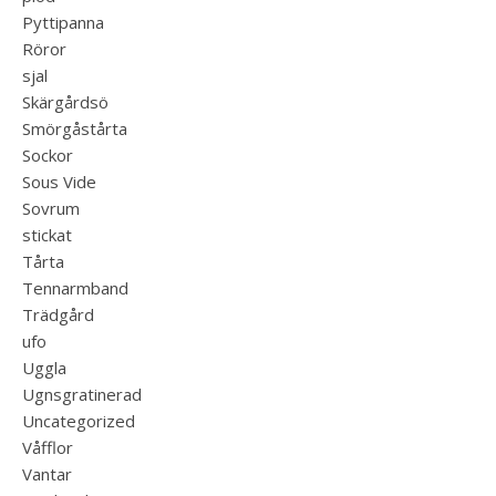
Pyttipanna
Röror
sjal
Skärgårdsö
Smörgåstårta
Sockor
Sous Vide
Sovrum
stickat
Tårta
Tennarmband
Trädgård
ufo
Uggla
Ugnsgratinerad
Uncategorized
Våfflor
Vantar