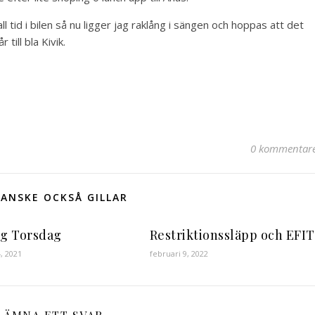
l tid i bilen så nu ligger jag raklång i sängen och hoppas att det
till bla Kivik.
0 kommentar
ANSKE OCKSÅ GILLAR
ig Torsdag
Restriktionssläpp och EFIT
4, 2021
februari 9, 2022