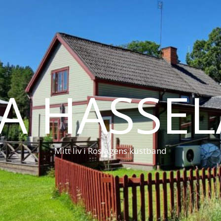
LA HASSE
Mitt liv i Roslagens kustband