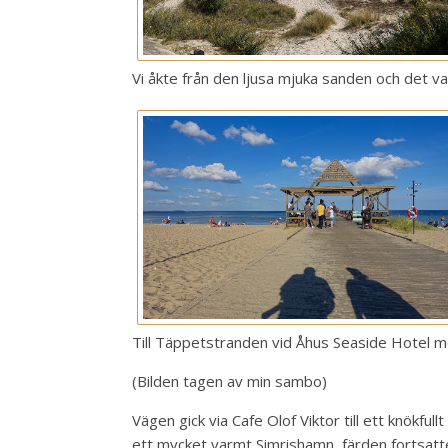
Vi åkte från den ljusa mjuka sanden och det 
Till Täppetstranden vid Åhus Seaside Hotel me
(Bilden tagen av min sambo)
Vägen gick via Cafe Olof Viktor till ett knökfull
ett mycket varmt Simrishamn, färden fortsatte e