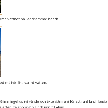
varma vattnet på Sandhammar beach.
d ett inte lika varmt vatten.
t Glimmingehus (vi vände och åkte därifrån) för att runt lunch landa 
fter lite shoping o lunch upp till Åhus.