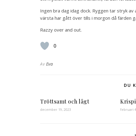
Ingen bra dag idag dock. Ryggen tar stryk av al
värsta har gått över tills i morgon då färden går 
Razzy over and out.
0
Av
Eva
DU K
Tröttsamt och lågt
Krisp
december 19, 2023
februari 