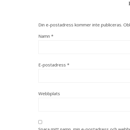
Din e-postadress kommer inte publiceras.
Obl
Namn
*
E-postadress
*
Webbplats
Spara mitt namn, min e-postadress och webbpl