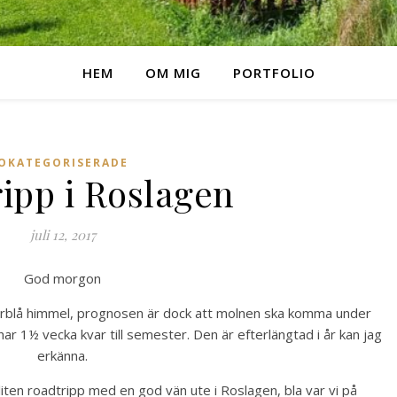
HEM
OM MIG
PORTFOLIO
OKATEGORISERADE
ipp i Roslagen
juli 12, 2017
God morgon
u klarblå himmel, prognosen är dock att molnen ska komma under
har 1½ vecka kvar till semester. Den är efterlängtad i år kan jag
erkänna.
 liten roadtripp med en god vän ute i Roslagen, bla var vi på