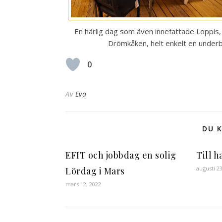
En härlig dag som även innefattade Loppis,
Drömkåken, helt enkelt en underb
0
Av
Eva
DU K
EFIT och jobbdag en solig
Till h
augusti 2
Lördag i Mars
mars 12, 2022