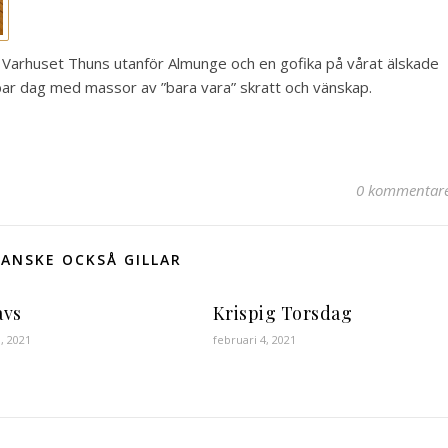
 Varhuset Thuns utanför Almunge och en gofika på vårat älskade
ar dag med massor av ”bara vara” skratt och vänskap.
0 kommentar
ANSKE OCKSÅ GILLAR
avs
Krispig Torsdag
3, 2021
februari 4, 2021