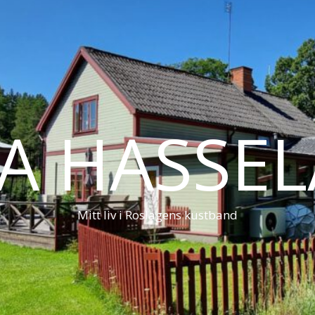
LA HASSE
Mitt liv i Roslagens kustband