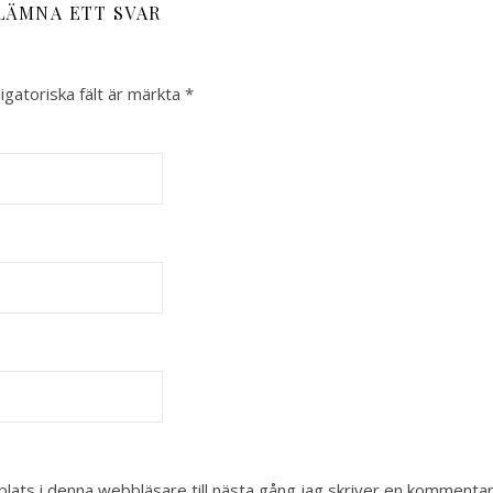
LÄMNA ETT SVAR
igatoriska fält är märkta
*
ats i denna webbläsare till nästa gång jag skriver en kommentar