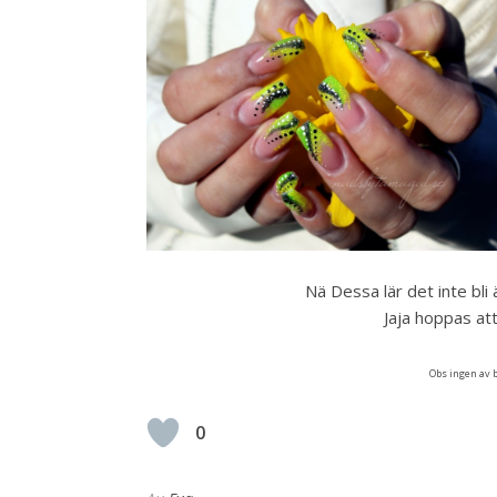
Nä Dessa lär det inte bli
Jaja hoppas att
Obs ingen av b
0