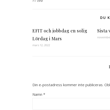
Av
Eva
DU K
EFIT och jobbdag en solig
Sista
november
Lördag i Mars
mars 12, 2022
Din e-postadress kommer inte publiceras.
Obl
Namn
*