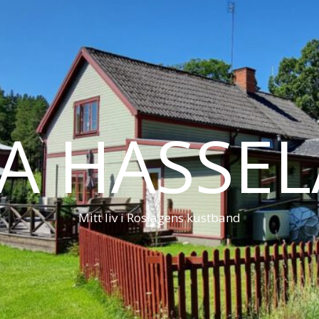
LA HASSE
Mitt liv i Roslagens kustband