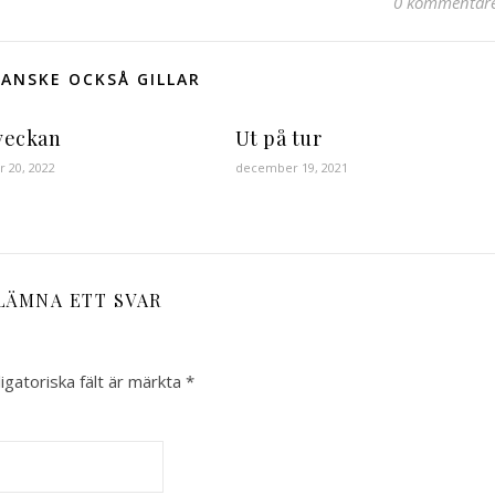
0 kommentar
ANSKE OCKSÅ GILLAR
 veckan
Ut på tur
 20, 2022
december 19, 2021
LÄMNA ETT SVAR
igatoriska fält är märkta
*