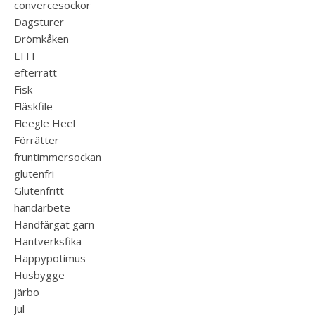
convercesockor
Dagsturer
Drömkåken
EFIT
efterrätt
Fisk
Fläskfile
Fleegle Heel
Förrätter
fruntimmersockan
glutenfri
Glutenfritt
handarbete
Handfärgat garn
Hantverksfika
Happypotimus
Husbygge
järbo
Jul