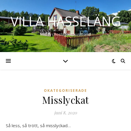
VILLA HASSELÄNG
Mitt liv i Roslagens kustband
OKATEGORISERADE
Misslyckat
juni 8, 2020
Så less, så trött, så misslyckad…