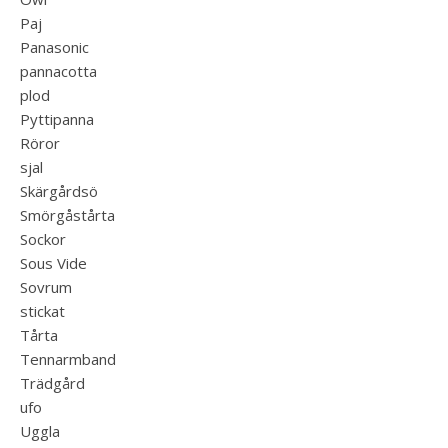
Paj
Panasonic
pannacotta
plod
Pyttipanna
Röror
sjal
Skärgårdsö
Smörgåstårta
Sockor
Sous Vide
Sovrum
stickat
Tårta
Tennarmband
Trädgård
ufo
Uggla