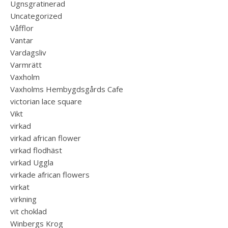
Ugnsgratinerad
Uncategorized
Våfflor
Vantar
Vardagsliv
Varmrätt
Vaxholm
Vaxholms Hembygdsgårds Cafe
victorian lace square
Vikt
virkad
virkad african flower
virkad flodhäst
virkad Uggla
virkade african flowers
virkat
virkning
vit choklad
Winbergs Krog