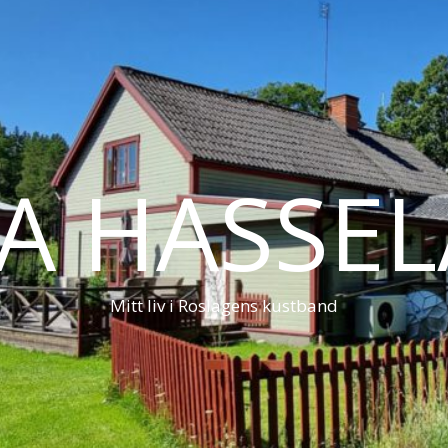
LA HASSE
Mitt liv i Roslagens kustband