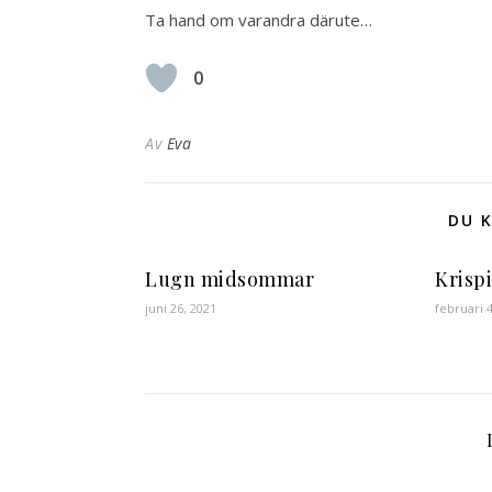
Ta hand om varandra därute…
0
Av
Eva
DU K
Lugn midsommar
Krisp
juni 26, 2021
februari 