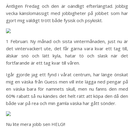
Äntligen Fredag och den är oändligt efterlängtad. Jobbig
vecka känslomässigt med jobbigheter på jobbet som har
gjort mig väldigt trött både fysisk och psykiskt.
1 Februari. Ny månad och sista vintermånaden, just nu är
det vintervackert ute, det får gärna vara kvar ett tag till,
älskar snö och lätt kyla, hatar tö och slask när det
fortfarande är ett tag kvar till våren.
Igår gjorde jag ett fynd i vårat centrum, har länge önskat
mig en väska från Guess men vill inte lägga ned pengar på
en väska bara för namnets skull, men nu fanns den med
60% rabatt så nu kändes det helt rätt att köpa den då den
både var på rea och min gamla väska har gått sönder.
Nu lite mera jobb sen HELG!!