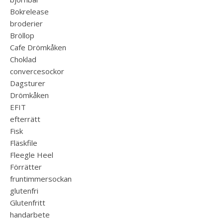
Bokrelease
broderier
Bröllop
Cafe Drömkåken
Choklad
convercesockor
Dagsturer
Drömkåken
EFIT
efterrätt
Fisk
Fläskfile
Fleegle Heel
Förrätter
fruntimmersockan
glutenfri
Glutenfritt
handarbete