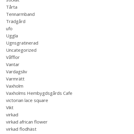
Tårta
Tennarmband
Trädgård
ufo
Uggla
Ugnsgratinerad
Uncategorized
Våfflor
Vantar
Vardagsliv
Varmrätt
Vaxholm
Vaxholms Hembygdsgårds Cafe
victorian lace square
Vikt
virkad
virkad african flower
virkad flodhäst