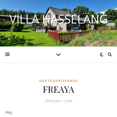
VILLA HASSELÄNG
Mitt liv i Roslagens kustband
OKATEGORISERADE
FREAYA
februari 1, 2019
Hej