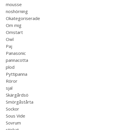
mousse
noshörning
Okategoriserade
Om mig
Omstart
Owl
Paj
Panasonic
pannacotta
plod
Pyttipanna
Röror
sjal
Skärgårdsö
Smörgåstårta
Sockor
Sous Vide
Sovrum
stickat