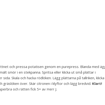
vattnet och pressa potatisen genom en purepress. Blanda med äg
ält smör i en stekpanna. Spritsa eller klicka ut små plättar i
ida. Skala och hacka rödlöken. Lägg plättarna på tallriken, klicka
 gräslöken över. Skär citronen i klyftor och lägg bredvid.
Klart!
uperbra och rätten fick 5+ av Herr J.