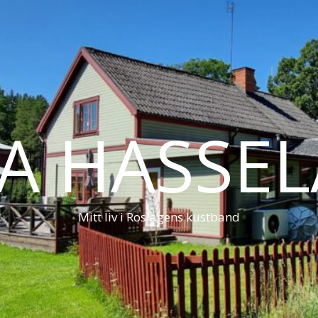
LA HASSE
Mitt liv i Roslagens kustband