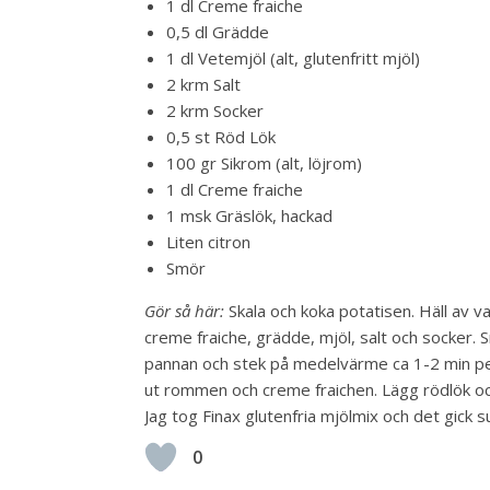
1 dl Creme fraiche
0,5 dl Grädde
1 dl Vetemjöl (alt, glutenfritt mjöl)
2 krm Salt
2 krm Socker
0,5 st Röd Lök
100 gr Sikrom (alt, löjrom)
1 dl Creme fraiche
1 msk Gräslök, hackad
Liten citron
Smör
Gör så här:
Skala och koka potatisen. Häll av 
creme fraiche, grädde, mjöl, salt och socker. Sm
pannan och stek på medelvärme ca 1-2 min per s
ut rommen och creme fraichen. Lägg rödlök och
Jag tog Finax glutenfria mjölmix och det gick s
0