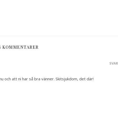
8 KOMMENTARER
SVA
l nu och att ni har så bra vänner. Skitsjukdom, det där!