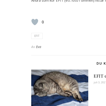
Andra som kör EFIT (ett foto i timmen) hittar 
0
EFIT
Av
Eva
DU K
EFIT e
juli 3, 202