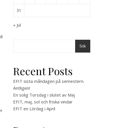
31
« jul
ll
Sök
Recent Posts
EFIT sista måndagen på semestern.
Äntligen!
En solig Torsdag i slutet av Maj
EFIT, maj, sol och friska vindar
EFIT en Lördag i April
er