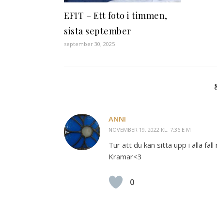
EFIT – Ett foto i timmen,
sista september
september 30, 2025
ANNI
NOVEMBER 19, 2022 KL. 7:36 E M
Tur att du kan sitta upp i alla fal
Kramar<3
0