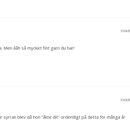
SVA
a. Men ååh så mycket fint garn du har!
SVA
ur syrran blev då hon ”åkte dit” ordentligt på detta för många år