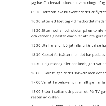
jag har fått kristallsjukan, har varit riktigt dålig
09.30 Flyttstök, ska bli skönt när det är flyttat.
10.30 Sitter ett litet tag vid matbordet meda
11.30 Sitter i soffan och stickar på en tomte, 
och känner sig nästan elak över att inte göra 
12.30 Ute har snön börjat falla, vi får väl se hu
13.30 Kaoset fortsätter men det har packat
14.30 Tidig middag eller sen lunch, gott var d
16.00 I Garnstugan är det svinkallt men det är
17.00 Varmt Te behövs nu men allt garn är fär
18.00 Sitter i soffan och pustar ut. På TV g
resten av kvällen.