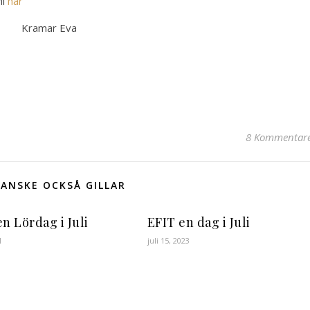
ni
här
Kramar Eva
8 Kommentar
ANSKE OCKSÅ GILLAR
n Lördag i Juli
EFIT en dag i Juli
1
juli 15, 2023