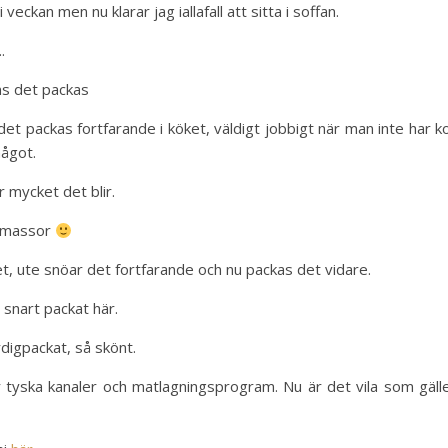
 i veckan men nu klarar jag iallafall att sitta i soffan.
.
ns det packas
det packas fortfarande i köket, väldigt jobbigt när man inte har ko
något.
r mycket det blir.
s massor
et, ute snöar det fortfarande och nu packas det vidare.
 snart packat här.
digpackat, så skönt.
år tyska kanaler och matlagningsprogram. Nu är det vila som gäll