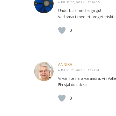
AUGUSTI 20, 2022 KL. 12:26 E M
Underbart med regn ,ju!
Vad smart med ett vegetariskt alt
0
ANNIKA
AUGUSTI 20, 2022 KL. 1:17 E M
Vi var lite nära varandra, vi i V
Fin sjal du stickar
0