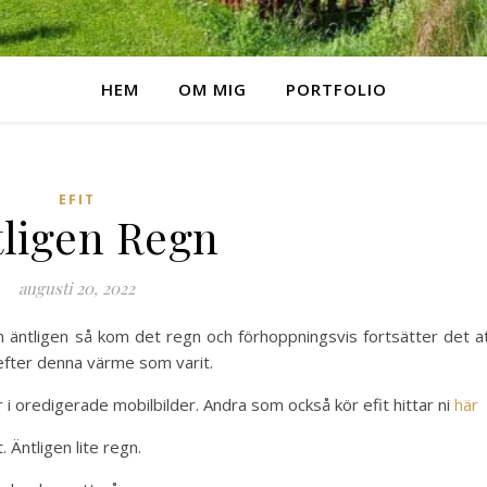
HEM
OM MIG
PORTFOLIO
EFIT
ligen Regn
augusti 20, 2022
 äntligen så kom det regn och förhoppningsvis fortsätter det a
t efter denna värme som varit.
i oredigerade mobilbilder. Andra som också kör efit hittar ni
här
Äntligen lite regn.