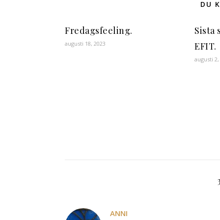
DU K
Fredagsfeeling.
Sista
augusti 18, 2023
EFIT.
augusti 2,
ANNI