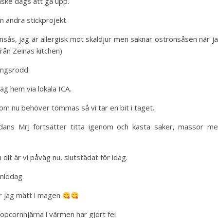
nske dags att gå upp.
n andra stickprojekt.
nsås, jag är allergisk mot skaldjur men saknar ostronsåsen när j
rån Zeinas kitchen)
ingsrodd
äg hem via lokala ICA.
som nu behöver tömmas så vi tar en bit i taget.
edans MrJ fortsätter titta igenom och kasta saker, massor m
 dit är vi påväg nu, slutstädat för idag.
middag.
är jag mätt i magen
opcornhjärna i värmen har gjort fel