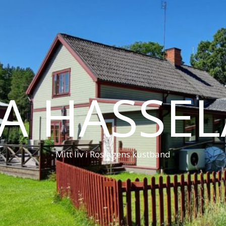
LA HASSE
Mitt liv i Roslagens kustband