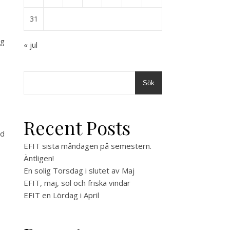
31
ag
« jul
Sök
Recent Posts
ed
EFIT sista måndagen på semestern.
Äntligen!
En solig Torsdag i slutet av Maj
EFIT, maj, sol och friska vindar
EFIT en Lördag i April