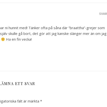
SVA
har ni hunnit med! Tänker ofta på såna där ”braattha”-grejer som
älv skulle gå bort, det gör att jag kanske slänger mer än om jag
a
Ha en fin vecka!
LÄMNA ETT SVAR
igatoriska fält är märkta
*