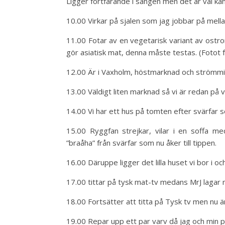
Ligger fortfarande i sängen men det är väl ka
10.00 Virkar på sjalen som jag jobbar på mella
11.00 Fotar av en vegetarisk variant av ostro
gör asiatisk mat, denna måste testas. (Fotot f
12.00 Är i Vaxholm, höstmarknad och strömm
13.00 Väldigt liten marknad så vi är redan på v
14.00 Vi har ett hus på tomten efter svärfar 
15.00 Ryggfan strejkar, vilar i en soffa m
”braåha” från svärfar som nu åker till tippen.
16.00 Däruppe ligger det lilla huset vi bor i och
17.00 tittar på tysk mat-tv medans MrJ lagar 
18.00 Fortsätter att titta på Tysk tv men nu 
19.00 Repar upp ett par varv då jag och min p