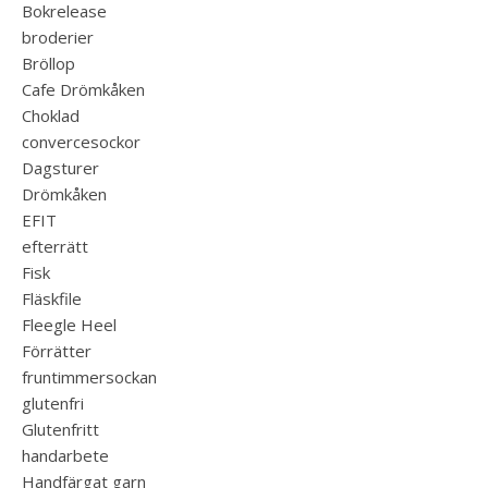
Bokrelease
broderier
Bröllop
Cafe Drömkåken
Choklad
convercesockor
Dagsturer
Drömkåken
EFIT
efterrätt
Fisk
Fläskfile
Fleegle Heel
Förrätter
fruntimmersockan
glutenfri
Glutenfritt
handarbete
Handfärgat garn