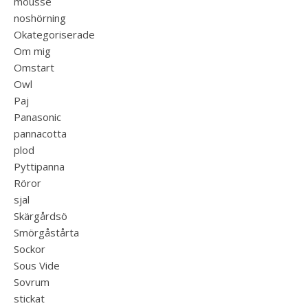
mousse
noshörning
Okategoriserade
Om mig
Omstart
Owl
Paj
Panasonic
pannacotta
plod
Pyttipanna
Röror
sjal
Skärgårdsö
Smörgåstårta
Sockor
Sous Vide
Sovrum
stickat