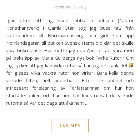
februari 2, 2023
Igår efter att jag hade jobbat i butiken (Castor
Konsthantverk) i Gamla Stan tog jag buss nr2 från
slottsbacken till Norrmalmastorg och gick sen upp
Norrlandsgatan till butiken Svensk Hemslöjd där det skulle
vara bokrelease. Här mötte jag upp Anni för att vara med
på boksläpp av Maria Gullbergs nya bok ”Virka Rutor!” Om
jag tycker att jag kan virka rutor så har jag def tänkt fel
för gisses vilka vackra rutor hon virkar. Bara kolla denna
virkade filten, helt underbart. Efter lite bubbel och
intressant föreläsning av Författarinnan om hur hon
startade boken och hur hon har konstruerat de virkade
rutorna så var det dags att åka hem…
LÄS MER