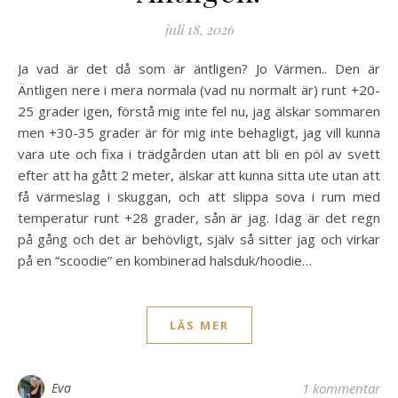
juli 18, 2026
Ja vad är det då som är äntligen? Jo Värmen.. Den är
Äntligen nere i mera normala (vad nu normalt är) runt +20-
25 grader igen, förstå mig inte fel nu, jag älskar sommaren
men +30-35 grader är för mig inte behagligt, jag vill kunna
vara ute och fixa i trädgården utan att bli en pöl av svett
efter att ha gått 2 meter, älskar att kunna sitta ute utan att
få värmeslag i skuggan, och att slippa sova i rum med
temperatur runt +28 grader, sån är jag. Idag är det regn
på gång och det är behövligt, själv så sitter jag och virkar
på en “scoodie” en kombinerad halsduk/hoodie…
LÄS MER
Eva
1 kommentar