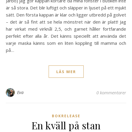
Järbo) jag gör kappan kortare då mina fönster i butiken inte
är så stora. Det blir luftigt och släpper in ljuset på ett mjukt
sätt. Den första kappan är klar och ligger utbredd på golvet
– det är så fint att se hela mönstret när den är platt! Jag
har virkat med virknål 2,5, och garnet håller fortfarande
perfekt efter alla år. Det känns speciellt att använda det
varje maska känns som en liten koppling till mamma och
på…
LÄS MER
Eva
0 kommentarer
BOKRELEASE
En kväll på stan