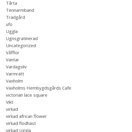
Tårta
Tennarmband
Trädgård
ufo
Uggla
Ugnsgratinerad
Uncategorized
Våfflor
Vantar
Vardagsliv
Varmrätt
Vaxholm
Vaxholms Hembygdsgårds Cafe
victorian lace square
Vikt
virkad
virkad african flower
virkad flodhäst
virkad Uggla