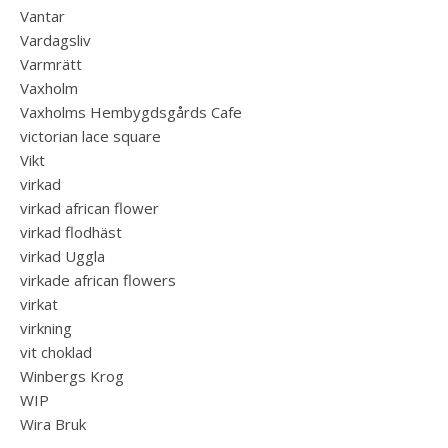
Vantar
Vardagsliv
Varmrätt
Vaxholm
Vaxholms Hembygdsgårds Cafe
victorian lace square
Vikt
virkad
virkad african flower
virkad flodhäst
virkad Uggla
virkade african flowers
virkat
virkning
vit choklad
Winbergs Krog
WIP
Wira Bruk