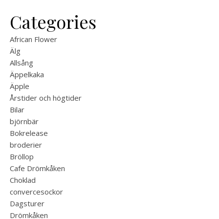
Categories
African Flower
Älg
Allsång
Äppelkaka
Äpple
Årstider och högtider
Bilar
björnbär
Bokrelease
broderier
Bröllop
Cafe Drömkåken
Choklad
convercesockor
Dagsturer
Drömkåken