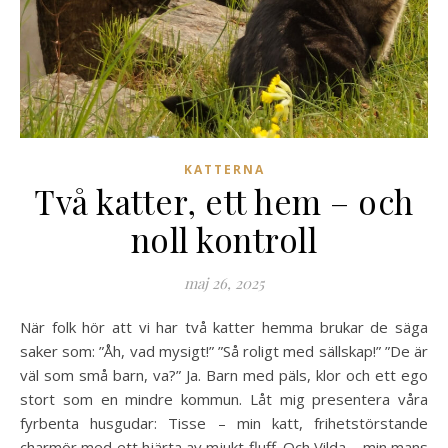
KATTERNA
Två katter, ett hem – och
noll kontroll
maj 26, 2025
När folk hör att vi har två katter hemma brukar de säga
saker som: ”Åh, vad mysigt!” ”Så roligt med sällskap!” ”De är
väl som små barn, va?” Ja. Barn med päls, klor och ett ego
stort som en mindre kommun. Låt mig presentera våra
fyrbenta husgudar: Tisse – min katt, frihetstörstande
charmör med ett hjärta av mjukt fluff. Och Vilda – min mans