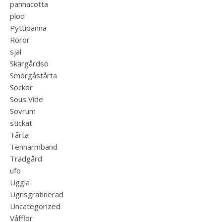
pannacotta
plod
Pyttipanna
Röror
sjal
Skärgårdsö
Smörgåstårta
Sockor
Sous Vide
Sovrum
stickat
Tårta
Tennarmband
Trädgård
ufo
Uggla
Ugnsgratinerad
Uncategorized
Våfflor