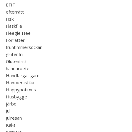
EFIT
efterrätt
Fisk
Fläskfile
Fleegle Heel
Förrätter
fruntimmersockan
glutenfri
Glutenfritt
handarbete
Handfärgat garn
Hantverksfika
Happypotimus
Husbygge
järbo
Jul
Julresan
Kaka