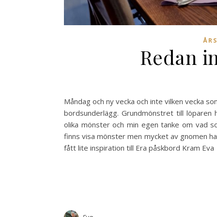
ÅRS
Redan i
Måndag och ny vecka och inte vilken vecka so
bordsunderlägg. Grundmönstret till löparen h
olika mönster och min egen tanke om vad som
finns visa mönster men mycket av gnomen har ja
fått lite inspiration till Era påskbord Kram Eva