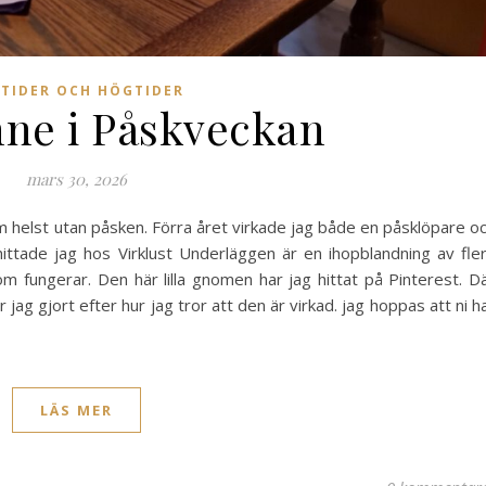
TIDER OCH HÖGTIDER
nne i Påskveckan
mars 30, 2026
m helst utan påsken. Förra året virkade jag både en påsklöpare o
ittade jag hos Virklust Underläggen är en ihopblandning av fle
 fungerar. Den här lilla gnomen har jag hittat på Pinterest. D
g gjort efter hur jag tror att den är virkad. jag hoppas att ni h
LÄS MER