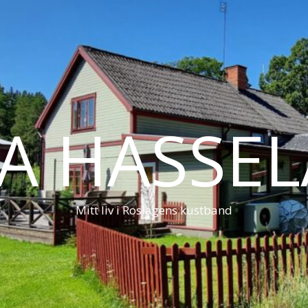
LA HASSE
Mitt liv i Roslagens kustband