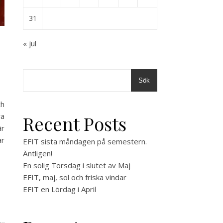
31
« jul
Sök
ch
ra
Recent Posts
är
ar
EFIT sista måndagen på semestern.
Äntligen!
En solig Torsdag i slutet av Maj
EFIT, maj, sol och friska vindar
EFIT en Lördag i April