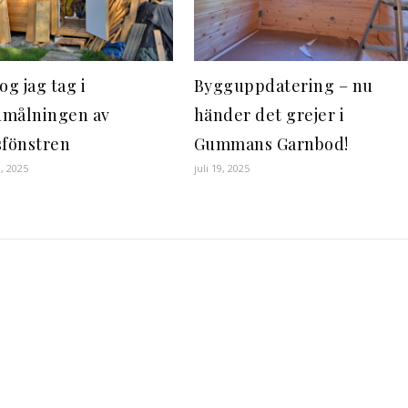
og jag tag i
Bygguppdatering – nu
målningen av
händer det grejer i
sfönstren
Gummans Garnbod!
0, 2025
juli 19, 2025