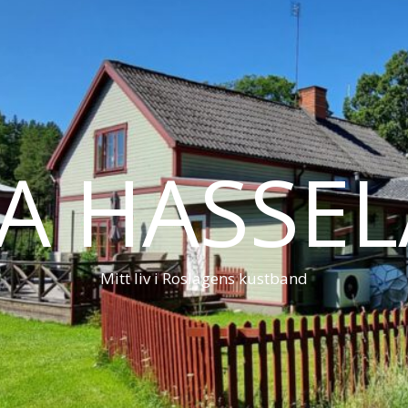
LA HASSE
Mitt liv i Roslagens kustband