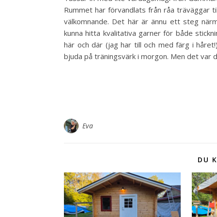
Rummet har förvandlats från råa träväggar til
välkomnande. Det här är ännu ett steg när
kunna hitta kvalitativa garner för både stickn
här och där (jag har till och med färg i hår
bjuda på träningsvärk i morgon. Men det var det
Eva
DU K