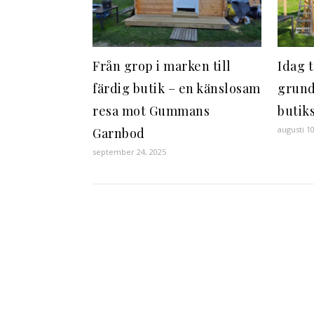
Från grop i marken till
Idag t
färdig butik – en känslosam
grund
resa mot Gummans
butik
augusti 1
Garnbod
september 24, 2025