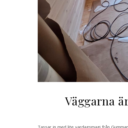
Väggarna är 
Tassar in med lite vardagsmagi från Gumm