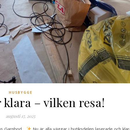
HUSBYGGE
klara – vilken resa!
augusti 17, 2025
ans Garnbod…
Nu är alla väggar i butiksdelen laserade och klar