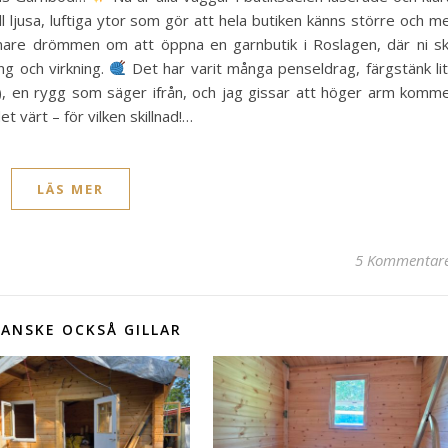
l ljusa, luftiga ytor som gör att hela butiken känns större och m
mare drömmen om att öppna en garnbutik i Roslagen, där ni s
ing och virkning.
Det har varit många penseldrag, färgstänk li
et!), en rygg som säger ifrån, och jag gissar att höger arm komm
 värt – för vilken skillnad!…
LÄS MER
5 Kommentar
ANSKE OCKSÅ GILLAR